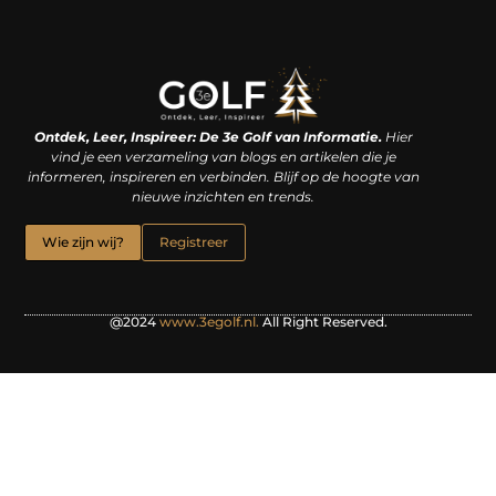
Linkjes kopen: een slimme zet of een dure vergissing?
Kan je geld verdienen met een website? De waarheid achter het digitale verdienmodel
Ontdek, Leer, Inspireer: De 3e Golf van Informatie.
Hier
vind je een verzameling van blogs en artikelen die je
informeren, inspireren en verbinden. Blijf op de hoogte van
nieuwe inzichten en trends.
Wie zijn wij?
Registreer
@2024
www.3egolf.nl.
All Right Reserved.