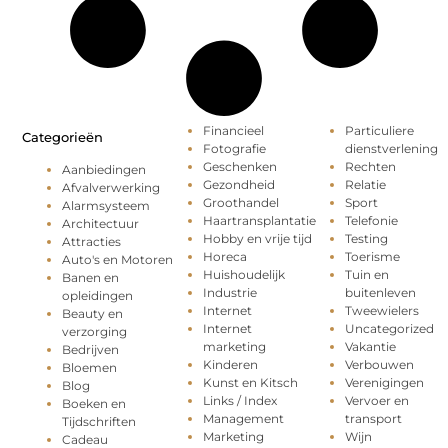
Financieel
Particuliere
Categorieën
Fotografie
dienstverlening
Geschenken
Rechten
Aanbiedingen
Gezondheid
Relatie
Afvalverwerking
Groothandel
Sport
Alarmsysteem
Haartransplantatie
Telefonie
Architectuur
Hobby en vrije tijd
Testing
Attracties
Horeca
Toerisme
Auto's en Motoren
Huishoudelijk
Tuin en
Banen en
Industrie
buitenleven
opleidingen
Internet
Tweewielers
Beauty en
Internet
Uncategorized
verzorging
marketing
Vakantie
Bedrijven
Kinderen
Verbouwen
Bloemen
Kunst en Kitsch
Verenigingen
Blog
Links / Index
Vervoer en
Boeken en
Management
transport
Tijdschriften
Marketing
Wijn
Cadeau