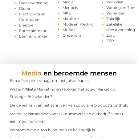
Media
Winkelen
Dienstverlening
Meubels
Woning en Tuin
Dieren
MKB
Woningen
Electronica en
Mobiliteit
Zakelijk
Computers
Mode en Kleding
Zakelijke
Energie
Muziek
dienstverlening
Entertainment
Onderwijs
Zorg
Eten en drinken
ZZP
Media
en beroemde mensen
Een offset print vraagt om het juiste papier
Wat is Affiliate Marketing en Hoe kan het Jouw Marketing
Strategie Beïnvloeden?
De geheimen van het schrijven van populaire blogposts onthuld
Met de zoekmachine voor 06-nummers van dit bedrijf, vindt u
een mooi nummer
Waarom het nieuws bijhouden zo belangrijk is