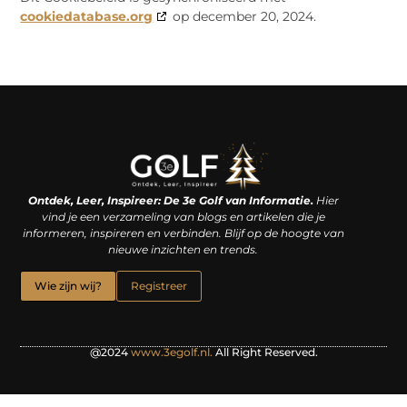
cookiedatabase.org
op december 20, 2024.
Linkjes kopen: een slimme zet of een dure vergissing?
Kan je geld verdienen met een website? De waarheid achter het digitale verdienmodel
Ontdek, Leer, Inspireer: De 3e Golf van Informatie.
Hier
vind je een verzameling van blogs en artikelen die je
informeren, inspireren en verbinden. Blijf op de hoogte van
nieuwe inzichten en trends.
Wie zijn wij?
Registreer
@2024
www.3egolf.nl.
All Right Reserved.