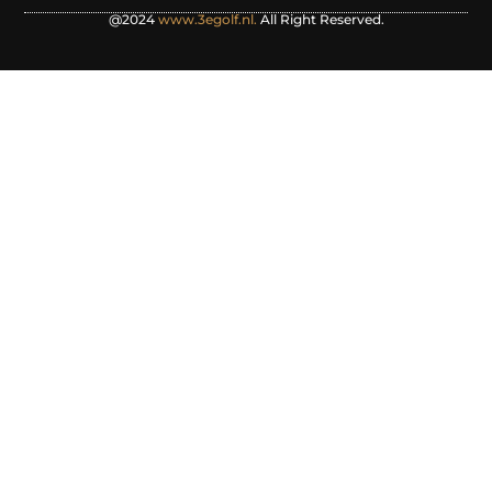
@2024
www.3egolf.nl.
All Right Reserved.