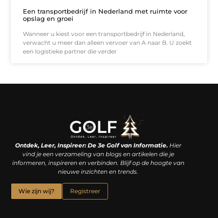
Een transportbedrijf in Nederland met ruimte voor
opslag en groei
Wanneer u kiest voor een transportbedrijf in Nederland,
verwacht u meer dan alleen vervoer van A naar B. U zoekt
een logistieke partner die verder
Linkjes kopen: een slimme zet of een dure vergissing?
Kan je geld verdienen met een website? De waarheid achter het digitale verdienmodel
Ontdek, Leer, Inspireer: De 3e Golf van Informatie.
Hier
vind je een verzameling van blogs en artikelen die je
informeren, inspireren en verbinden. Blijf op de hoogte van
nieuwe inzichten en trends.
Wie zijn wij?
Registreer