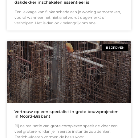
dakdekker inschakelen essentieel is
Een lekkage kan flinke schade aan je woning veroorzaken,
vooral wanneer het niet snel wordt opgemerkt of
verholpen. Het is dan ook belangrijk om snel
BEDRIJVEN
Vertrouw op een specialist in grote bouwprojecten
in Noord-Brabant
Bij de realisatie van grote complexen speelt de vloer een
veel grotere rol dan je in eerste instantie zou denken.
Estrich-vloeren vormen de basis voor