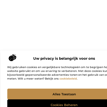
Uw privacy is belangrijk voor ons
Wij gebruiken cookies en vergelijkbare technologieën om te begrijpen h
website gebruikt en om uw ervaring te verbeteren. Met deze cookies k
bijvoorbeeld gepersonaliseerde advertenties tonen en het gebruik van on
meten. Wilt u meer weten? Bekijk ons
cookiebeleid
.
Ga Naa
Alles Toestaan
Cookies Beheren