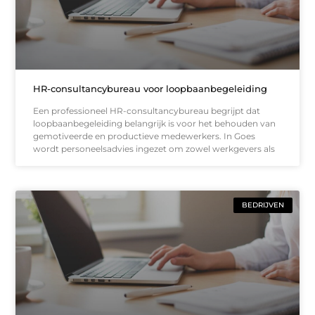
HR-consultancybureau voor loopbaanbegeleiding
Een professioneel HR-consultancybureau begrijpt dat
loopbaanbegeleiding belangrijk is voor het behouden van
gemotiveerde en productieve medewerkers. In Goes
wordt personeelsadvies ingezet om zowel werkgevers als
BEDRIJVEN