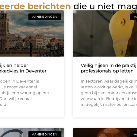
eerde berichten
die u niet ma
AANBIEDINGEN
A
ijk en helder
Veilig hijsen in de prakti
kadvies in Deventer
professionals op letten
open in Deventer is
In sectoren waar dagelijks 
 Je moet vaak snel
lasten wordt gewerkt, is vei
als je een woning op het
geen bijzaak maar een abso
Dan wil je vooral
voorwaarde. Bedrijven die i
eid:
in degelijk materieel en cor
AANBIEDINGEN
A