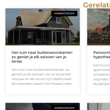
Gerelat
AANBIEDINGEN
Van tuin naar buitenwoonkamer:
Persoonl
zo geniet je elk seizoen van je
hypothee
terras
Een huis k
Van tuin naar buitenwoonkamer: zo
spannend.
geniet je elk seizoen van je terras Het
schakelen 
voorjaar en de zomer zijn traditioneel
oog hebt. 
de maanden waarin we massaal naar
duidelijkh
AANBIEDINGEN