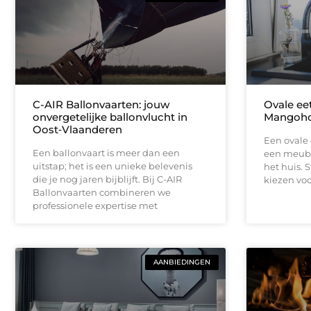
C-AIR Ballonvaarten: jouw
Ovale eet
onvergetelijke ballonvlucht in
Mangoho
Oost‑Vlaanderen
Een ovale 
Een ballonvaart is meer dan een
een meubel
uitstap; het is een unieke belevenis
het huis. 
die je nog jaren bijblijft. Bij C-AIR
kiezen vo
Ballonvaarten combineren we
professionele expertise met
AANBIEDINGEN