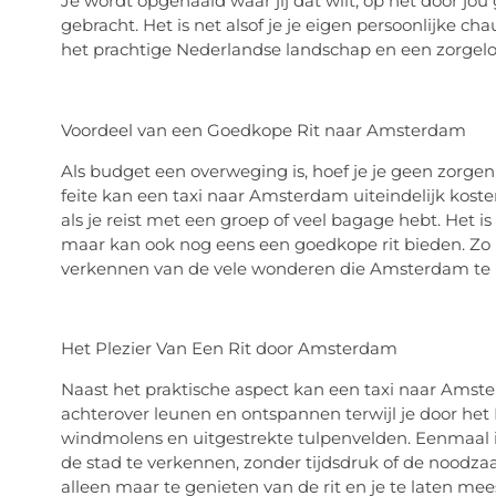
Je wordt opgehaald waar jij dat wilt, op het door jou
gebracht. Het is net alsof je je eigen persoonlijke 
het prachtige Nederlandse landschap en een zorgeloz
Voordeel van een Goedkope Rit naar Amsterdam
Als budget een overweging is, hoef je je geen zorgen 
feite kan een taxi naar Amsterdam uiteindelijk koste
als je reist met een groep of veel bagage hebt. Het is
maar kan ook nog eens een goedkope rit bieden. Zo
verkennen van de vele wonderen die Amsterdam te 
Het Plezier Van Een Rit door Amsterdam
Naast het praktische aspect kan een taxi naar Amste
achterover leunen en ontspannen terwijl je door het 
windmolens en uitgestrekte tulpenvelden. Eenmaal 
de stad te verkennen, zonder tijdsdruk of de noodza
alleen maar te genieten van de rit en je te laten me