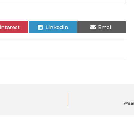
interest
LinkedIn
Email
Waar