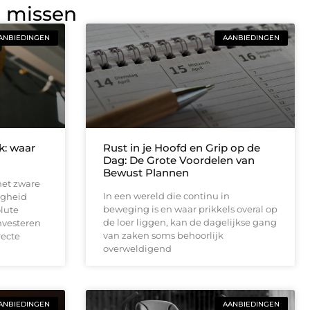
g missen
ANBIEDINGEN
AANBIEDINGEN
jk: waar
Rust in je Hoofd en Grip op de
Dag: De Grote Voordelen van
Bewust Plannen
met zware
In een wereld die continu in
ligheid
beweging is en waar prikkels overal op
lute
de loer liggen, kan de dagelijkse gang
nvesteren
van zaken soms behoorlijk
recte
overweldigend
ANBIEDINGEN
AANBIEDINGEN