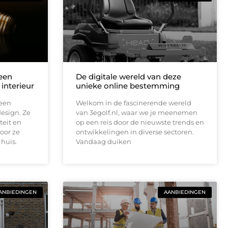
een
De digitale wereld van deze
 interieur
unieke online bestemming
 een
Welkom in de fascinerende wereld
design. Ze
van 3egolf.nl, waar we je meenemen
teit en
op een reis door de nieuwste trends en
oor ze
ontwikkelingen in diverse sectoren.
 huis.
Vandaag duiken
ANBIEDINGEN
AANBIEDINGEN