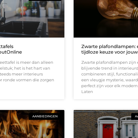
tafels
Zwarte plafondlampen: 
utOnline
tijdloze keuze voor jouw
eettafel is meer dan alleen
Zwarte plafondlampen zijn
stuk; het is het hart van
blijvende trend in interieur
Steeds meer interieurs
combineren stijl, functionali
or ronde vormen die zorgen
een vleugje mysterie, waard
perfect zijn voor elk modern
Laten
AANBIEDINGEN
A