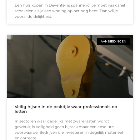
Een huis kopen in Deventer is spannend. Je moet vaak snel
schakelen als je een woning op het oog hebt. Dan wil je
vooral duidelijkheid:
AANBIEDINGEN
Veilig hijsen in de praktijk: waar professionals op
letten
In sectoren waar dagelijks met zware lasten wordt
gewerkt, is veiligheid geen bijzaak maar een absolute
voorwaarde. Bedrijven die investeren in degelijk materieel
en correcte