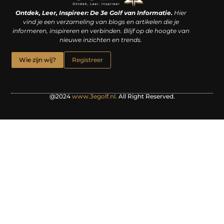
Linkjes kopen: een slimme zet of een dure vergissing?
Kan je geld verdienen met een website? De waarheid achter het digitale verdienmodel
Ontdek, Leer, Inspireer: De 3e Golf van Informatie.
Hier
vind je een verzameling van blogs en artikelen die je
informeren, inspireren en verbinden. Blijf op de hoogte van
nieuwe inzichten en trends.
Wie zijn wij?
Registreer
@2024
www.3egolf.nl.
All Right Reserved.