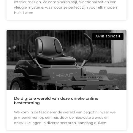
interieurdesign. Ze combineren stijl, functionaliteit en een
vleugje mysterie, waardoor ze perfect zijn voor elk modern
huis. Laten
AANBIEDINGEN
De digitale wereld van deze unieke online
bestemming
Welkom in de fascinerende wereld van 3egolf.nl, waar we
je meenemen op een reis door de nieuwste trends en
ontwikkelingen in diverse sectoren. Vandaag duiken