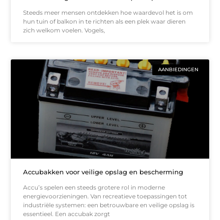
Steeds meer mensen ontdekken hoe waardevol het is om
hun tuin of balkon in te richten als een plek waar dieren
zich welkom voelen. Vogels,
AANBIEDINGEN
Accubakken voor veilige opslag en bescherming
Accu’s spelen een steeds grotere rol in moderne
energievoorzieningen. Van recreatieve toepassingen tot
industriële systemen: een betrouwbare en veilige opslag is
essentieel. Een accubak zorgt