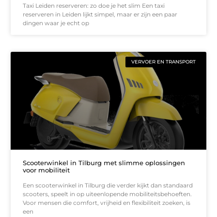
Taxi Leiden reserveren: zo doe je het slim Een taxi
reserveren in Leiden lijkt simpel, maar er zijn een paar
dingen waar je echt op
VERVOER EN TRANSPORT
Scooterwinkel in Tilburg met slimme oplossingen
voor mobiliteit
Een scooterwinkel in Tilburg die verder kijkt dan standaard
scooters, speelt in op uiteenlopende mobiliteitsbehoeften.
Voor mensen die comfort, vrijheid en flexibiliteit zoeken, is
een