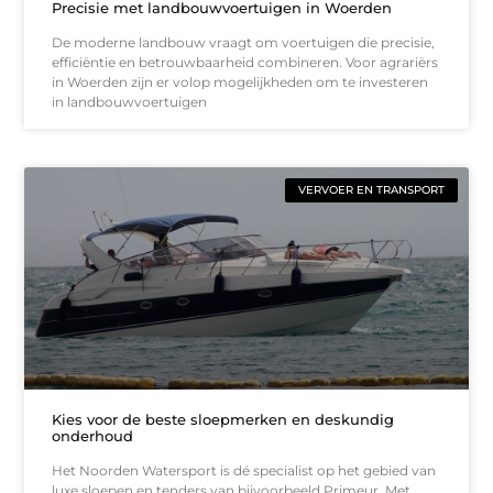
Precisie met landbouwvoertuigen in Woerden
De moderne landbouw vraagt om voertuigen die precisie,
efficiëntie en betrouwbaarheid combineren. Voor agrariërs
in Woerden zijn er volop mogelijkheden om te investeren
in landbouwvoertuigen
VERVOER EN TRANSPORT
Kies voor de beste sloepmerken en deskundig
onderhoud
Het Noorden Watersport is dé specialist op het gebied van
luxe sloepen en tenders van bijvoorbeeld Primeur. Met