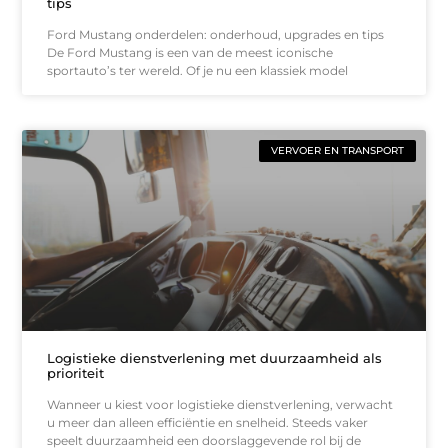
tips
Ford Mustang onderdelen: onderhoud, upgrades en tips
De Ford Mustang is een van de meest iconische
sportauto’s ter wereld. Of je nu een klassiek model
VERVOER EN TRANSPORT
Logistieke dienstverlening met duurzaamheid als
prioriteit
Wanneer u kiest voor logistieke dienstverlening, verwacht
u meer dan alleen efficiëntie en snelheid. Steeds vaker
speelt duurzaamheid een doorslaggevende rol bij de