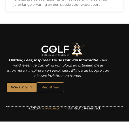
jarenlange ervaring en een passie voor watersport
Linkjes kopen: een slimme zet of een dure vergissing?
Kan je geld verdienen met een website? De waarheid achter het digitale verdienmodel
Ontdek, Leer, Inspireer: De 3e Golf van Informatie.
Hier
vind je een verzameling van blogs en artikelen die je
informeren, inspireren en verbinden. Blijf op de hoogte van
nieuwe inzichten en trends.
Wie zijn wij?
Registreer
@2024
www.3egolf.nl.
All Right Reserved.