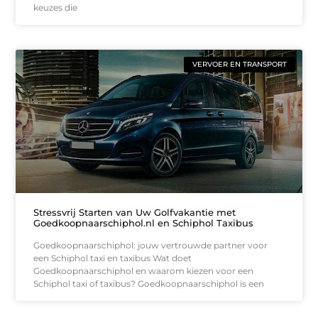
keuzes die
VERVOER EN TRANSPORT
Stressvrij Starten van Uw Golfvakantie met
Goedkoopnaarschiphol.nl en Schiphol Taxibus
Goedkoopnaarschiphol: jouw vertrouwde partner voor
een Schiphol taxi en taxibus Wat doet
Goedkoopnaarschiphol en waarom kiezen voor een
Schiphol taxi of taxibus? Goedkoopnaarschiphol is een