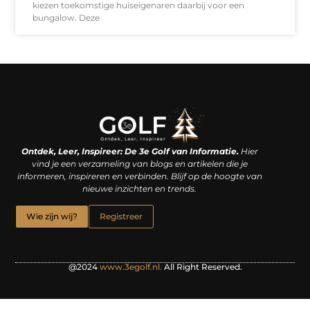
kiezen toekomstige huiseigenaren daarbij voor een
bungalow. Deze
Linkjes kopen: een slimme zet of een dure vergissing?
Kan je geld verdienen met een website? De waarheid achter het digitale verdienmodel
Ontdek, Leer, Inspireer: De 3e Golf van Informatie.
Hier
vind je een verzameling van blogs en artikelen die je
informeren, inspireren en verbinden. Blijf op de hoogte van
nieuwe inzichten en trends.
Wie zijn wij?
Registreer
@2024
www.3egolf.nl.
All Right Reserved.