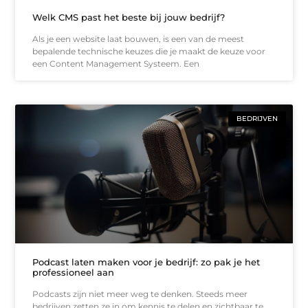
Welk CMS past het beste bij jouw bedrijf?
Als je een website laat bouwen, is een van de meest
bepalende technische keuzes die je maakt de keuze voor
een Content Management Systeem. Een
BEDRIJVEN
Podcast laten maken voor je bedrijf: zo pak je het
professioneel aan
Podcasts zijn niet meer weg te denken. Steeds meer
bedrijven zetten ze in om kennis te delen en zichtbaar te