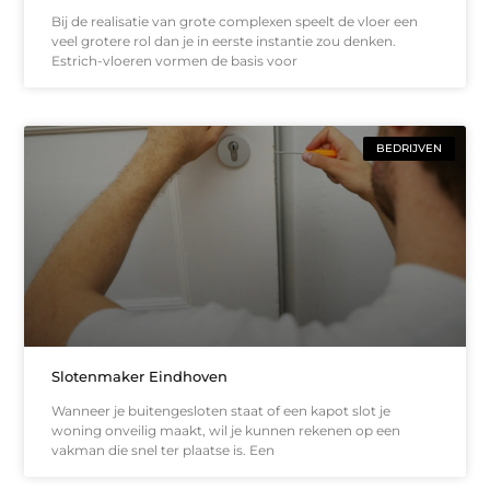
Bij de realisatie van grote complexen speelt de vloer een
veel grotere rol dan je in eerste instantie zou denken.
Estrich-vloeren vormen de basis voor
BEDRIJVEN
Slotenmaker Eindhoven
Wanneer je buitengesloten staat of een kapot slot je
woning onveilig maakt, wil je kunnen rekenen op een
vakman die snel ter plaatse is. Een