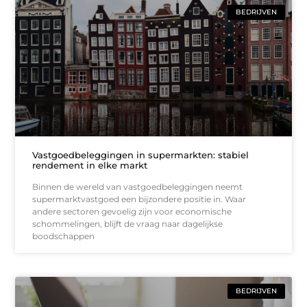
BEDRIJVEN
Vastgoedbeleggingen in supermarkten: stabiel
rendement in elke markt
Binnen de wereld van vastgoedbeleggingen neemt
supermarktvastgoed een bijzondere positie in. Waar
andere sectoren gevoelig zijn voor economische
schommelingen, blijft de vraag naar dagelijkse
boodschappen
BEDRIJVEN