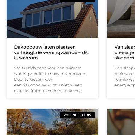
Dakopbouw laten plaatsen
Van slaa
verhoogt de woningwaarde – dit
creëer je
is waarom
slaapom
Stelt u zich eens voor: een ruimere
Een slaap
woning zonder te hoeven verhuizen.
plek waar 
Door te kiezen voor
ruimte waa
een dakopbouw kunt u niet alleen
energie o
extra leefruimte creëren, maar ook
WONING EN TUIN