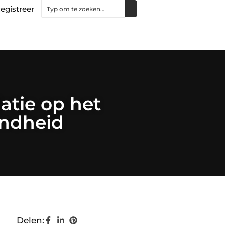
egistreer
atie op het
ondheid
Delen: