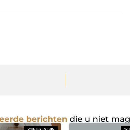
eerde berichten
die u niet ma
WONING EN TUIN
WON