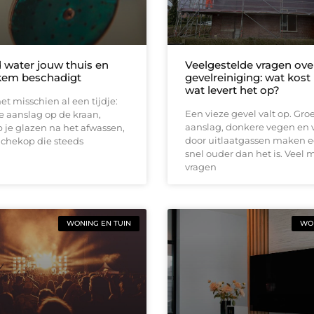
 water jouw thuis en
Veelgestelde vragen ove
ekem beschadigt
gevelreiniging: wat kost
wat levert het op?
et misschien al een tijdje:
Een vieze gevel valt op. Gro
e aanslag op de kraan,
aanslag, donkere vegen en 
 je glazen na het afwassen,
door uitlaatgassen maken e
uchekop die steeds
snel ouder dan het is. Veel
vragen
WONING EN TUIN
WON