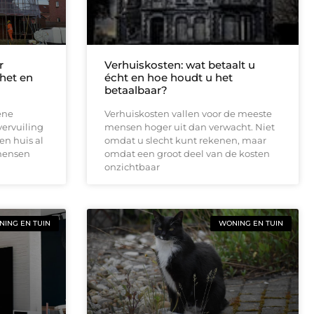
r
Verhuiskosten: wat betaalt u
 het en
écht en hoe houdt u het
betaalbaar?
ene
Verhuiskosten vallen voor de meeste
vervuiling
mensen hoger uit dan verwacht. Niet
en huis al
omdat u slecht kunt rekenen, maar
 mensen
omdat een groot deel van de kosten
onzichtbaar
ING EN TUIN
WONING EN TUIN