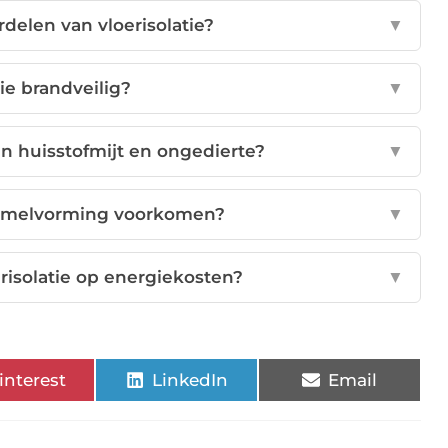
rdelen van vloerisolatie?
▼
tie brandveilig?
▼
en huisstofmijt en ongedierte?
▼
himmelvorming voorkomen?
▼
erisolatie op energiekosten?
▼
interest
LinkedIn
Email