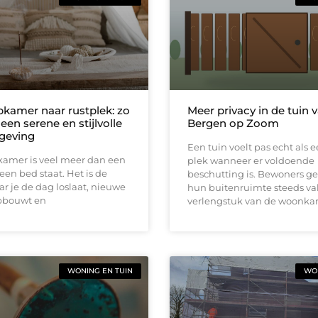
pkamer naar rustplek: zo
Meer privacy in de tuin 
 een serene en stijlvolle
Bergen op Zoom
geving
Een tuin voelt pas echt als 
kamer is veel meer dan een
plek wanneer er voldoende
een bed staat. Het is de
beschutting is. Bewoners g
r je de dag loslaat, nieuwe
hun buitenruimte steeds vak
pbouwt en
verlengstuk van de woonka
WONING EN TUIN
WON