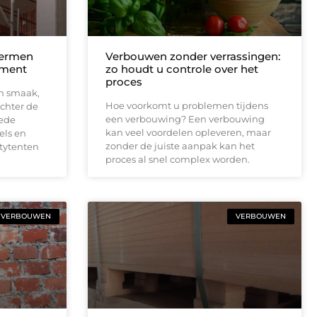
hermen
Verbouwen zonder verrassingen:
ement
zo houdt u controle over het
proces
om smaak,
Hoe voorkomt u problemen tijdens
achter de
een verbouwing? Een verbouwing
oede
kan veel voordelen opleveren, maar
els en
zonder de juiste aanpak kan het
rtytenten
proces al snel complex worden.
VERBOUWEN
VERBOUWEN