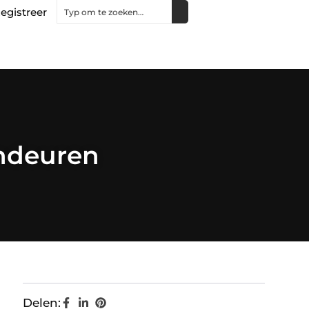
egistreer
endeuren
Delen: