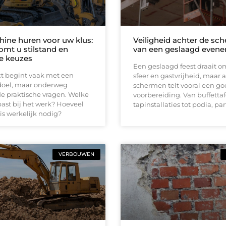
ine huren voor uw klus:
Veiligheid achter de sc
omt u stilstand en
van een geslaagd even
e keuzes
Een geslaagd feest draait 
ct begint vaak met een
sfeer en gastvrijheid, maar 
 doel, maar onderweg
schermen telt vooral een g
e praktische vragen. Welke
voorbereiding. Van buffettaf
ast bij het werk? Hoeveel
tapinstallaties tot podia, pa
 is werkelijk nodig?
VERBOUWEN