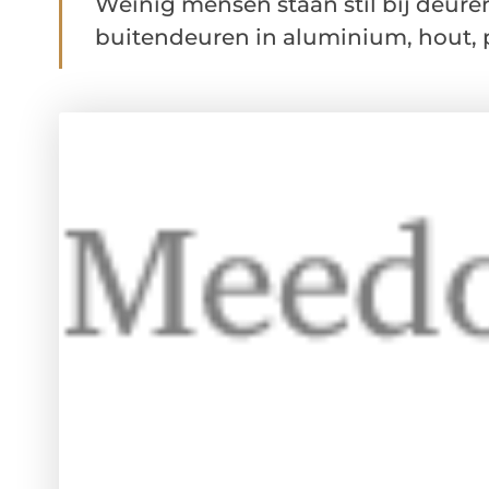
Weinig mensen staan stil bij deuren
buitendeuren in aluminium, hout, pv