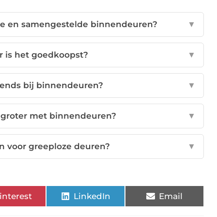
ieve en samengestelde binnendeuren?
▼
 is het goedkoopst?
▼
trends bij binnendeuren?
▼
 groter met binnendeuren?
▼
 voor greeploze deuren?
▼
interest
LinkedIn
Email