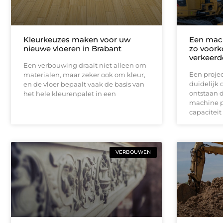
Kleurkeuzes maken voor uw
Een mach
nieuwe vloeren in Brabant
zo voork
verkeerd
Een verbouwing draait niet alleen om
Een proje
materialen, maar zeker ook om kleur,
duidelijk
en de vloer bepaalt vaak de basis van
ontstaan d
het hele kleurenpalet in een
machine p
capaciteit
VERBOUWEN