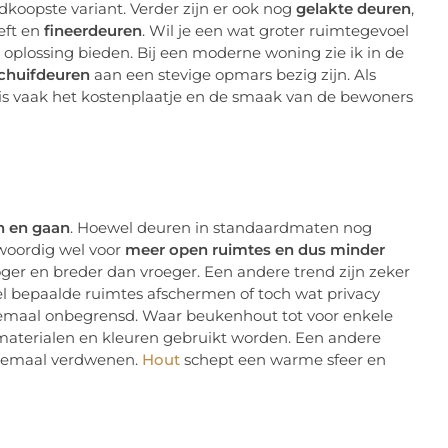
koopste variant. Verder zijn er ook nog
gelakte deuren
,
eft en
fineerdeuren
. Wil je een wat groter ruimtegevoel
 oplossing bieden. Bij een moderne woning zie ik in de
chuifdeuren
aan een stevige opmars bezig zijn. Als
 is vaak het kostenplaatje en de smaak van de bewoners
n en gaan
. Hoewel deuren in standaardmaten nog
woordig wel voor
meer open ruimtes en dus minder
hoger en breder dan vroeger. Een andere trend zijn zeker
nel bepaalde ruimtes afschermen of toch wat privacy
lemaal onbegrensd. Waar beukenhout tot voor enkele
 materialen en kleuren gebruikt worden. Een andere
 helemaal verdwenen.
Hout
schept een warme sfeer en