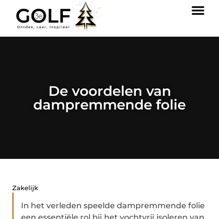
De voordelen van
dampremmende folie
Zakelijk
In het verleden speelde dampremmende folie
een essentiële rol bij het vochtvrij isoleren van