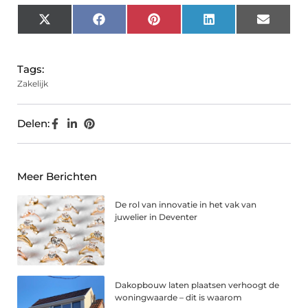
X
Facebook
Pinterest
LinkedIn
Email
(Twitter)
Tags:
Zakelijk
Delen:
Meer Berichten
De rol van innovatie in het vak van
juwelier in Deventer
Dakopbouw laten plaatsen verhoogt de
woningwaarde – dit is waarom