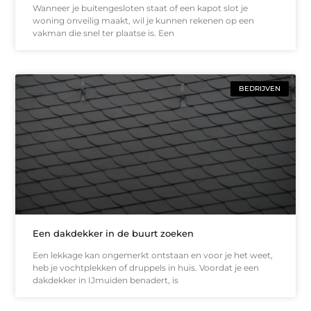
Wanneer je buitengesloten staat of een kapot slot je
woning onveilig maakt, wil je kunnen rekenen op een
vakman die snel ter plaatse is. Een
BEDRIJVEN
Een dakdekker in de buurt zoeken
Een lekkage kan ongemerkt ontstaan en voor je het weet,
heb je vochtplekken of druppels in huis. Voordat je een
dakdekker in IJmuiden benadert, is