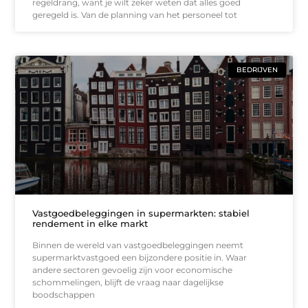
regeldrang, want je wilt zeker weten dat alles goed
geregeld is. Van de planning van het personeel tot
BEDRIJVEN
Vastgoedbeleggingen in supermarkten: stabiel
rendement in elke markt
Binnen de wereld van vastgoedbeleggingen neemt
supermarktvastgoed een bijzondere positie in. Waar
andere sectoren gevoelig zijn voor economische
schommelingen, blijft de vraag naar dagelijkse
boodschappen