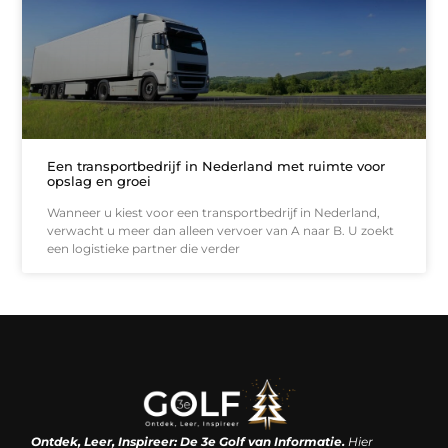
Een transportbedrijf in Nederland met ruimte voor
opslag en groei
Wanneer u kiest voor een transportbedrijf in Nederland,
verwacht u meer dan alleen vervoer van A naar B. U zoekt
een logistieke partner die verder
Linkjes kopen: een slimme zet of een dure vergissing?
Kan je geld verdienen met een website? De waarheid achter het digitale verdienmodel
Ontdek, Leer, Inspireer: De 3e Golf van Informatie.
Hier