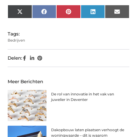
X
Facebook
Pinterest
LinkedIn
Email
(Twitter)
Tags:
Bedrijven
Delen:
Meer Berichten
De rol van innovatie in het vak van
juwelier in Deventer
Dakopbouw laten plaatsen verhoogt de
woningwaarde – dit is waarom