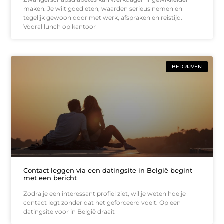
maken. Je wilt goed eten, waarden serieus nemen en
tegelijk gewoon door met werk, afspraken en reistijd.
Vooral lunch op kantoor
BEDRIJVEN
Contact leggen via een datingsite in België begint
met een bericht
Zodra je een interessant profiel ziet, wil je weten hoe je
contact legt zonder dat het geforceerd voelt. Op een
datingsite voor in België draait