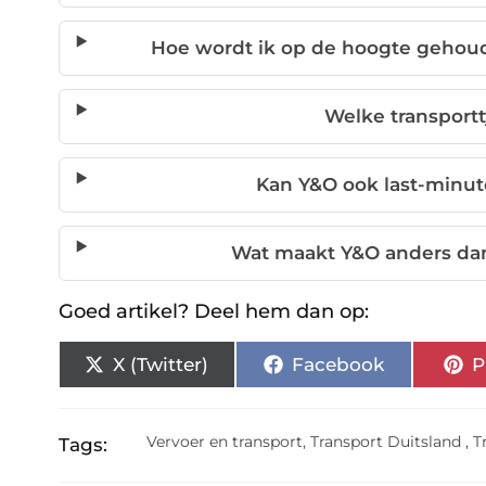
Hoe wordt ik op de hoogte gehoud
Welke transport
Kan Y&O ook last-minu
Wat maakt Y&O anders dan
Goed artikel? Deel hem dan op:
X (Twitter)
Facebook
P
Vervoer en transport
,
Transport Duitsland
,
T
Tags: