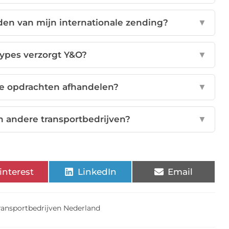
en van mijn internationale zending?
▼
types verzorgt Y&O?
▼
te opdrachten afhandelen?
▼
 andere transportbedrijven?
▼
interest
LinkedIn
Email
ransportbedrijven Nederland