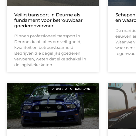
Veilig transport in Deurne als
Schepen 
fundament voor betrouwbaar
en waaro
goederenvervoer
De maritie
Binnen professioneel transport in
eeuwenlan
Deurne draait alles om veiligheid,
Waar we v
kwaliteit en betrouwbaarheid.
waar een s
Bedrijven die dagelijks goederen
tegenwoord
vervoeren, weten dat elke schakel in
de logistieke keten
VERVOER EN TRANSPORT