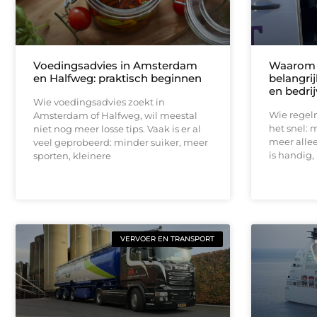
Voedingsadvies in Amsterdam
Waarom f
en Halfweg: praktisch beginnen
belangri
en bedri
Wie voedingsadvies zoekt in
Wie regel
Amsterdam of Halfweg, wil meestal
het snel: m
niet nog meer losse tips. Vaak is er al
meer allee
veel geprobeerd: minder suiker, meer
is handig, 
sporten, kleinere
VERVOER EN TRANSPORT