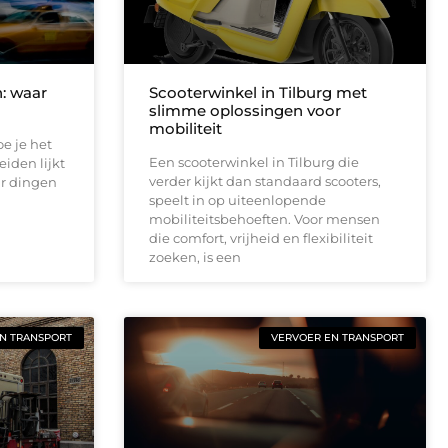
n: waar
Scooterwinkel in Tilburg met
slimme oplossingen voor
mobiliteit
oe je het
Een scooterwinkel in Tilburg die
eiden lijkt
verder kijkt dan standaard scooters,
ar dingen
speelt in op uiteenlopende
mobiliteitsbehoeften. Voor mensen
die comfort, vrijheid en flexibiliteit
zoeken, is een
N TRANSPORT
VERVOER EN TRANSPORT