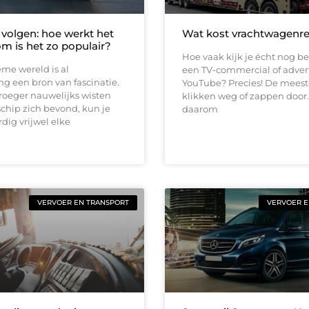
volgen: hoe werkt het
Wat kost vrachtwagenr
m is het zo populair?
Hoe vaak kijk je écht nog b
me wereld is al
een TV-commercial of adver
g een bron van fascinatie.
YouTube? Precies! De mees
roeger nauwelijks wisten
klikken weg of zappen door.
chip zich bevond, kun je
daarom
ig vrijwel elke
VERVOER EN TRANSPORT
VERVOER E