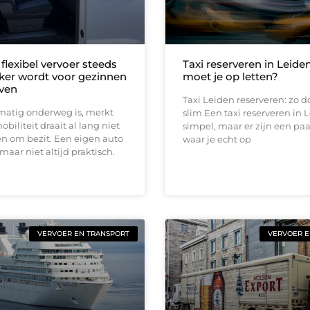
lexibel vervoer steeds
Taxi reserveren in Leide
jker wordt voor gezinnen
moet je op letten?
jven
Taxi Leiden reserveren: zo d
matig onderweg is, merkt
slim Een taxi reserveren in L
obiliteit draait al lang niet
simpel, maar er zijn een pa
n om bezit. Een eigen auto
waar je echt op
maar niet altijd praktisch.
VERVOER EN TRANSPORT
VERVOER E