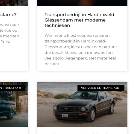
eclame?
Transportbedrijf in Hardinxveld-
Giessendam met moderne
ewust naar
technieken
tentie op
Wanneer u kiest voor een ervaren
te mensen
transportbedrijf in Hardinxveld-
 Juist
Giessendam, kiest u voor een partner
die beschikt over een innovatief en
veelzijdig wagenpark. Het materieel
bestaat
N TRANSPORT
VERVOER EN TRANSPORT