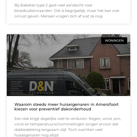
Bij diabetes type 2 gaat veel aandacht naar
bloedsuikerwaarden. Dat is begrijpelijk, maar het kan ook
onrust geven. Mensen vragen zich af wat ze nog
WONINGEN
Waarom steeds meer huiseigenaren in Amersfoort
kiezen voor preventief dakonderhoud
Een dak krijgt dagelijks veel te verduren. Regen, wind, zon,
vorst en temperatuurschommelingen zorgen ervoor dat
dakbedekking langzaam slijt. Toch wachten veel
huiseigenaren nog altijd