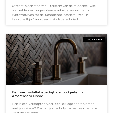
Utrecht is een stad van uitersten: van de middeleeuwse
werfkelders en ongeïsoleerde arbeiderswoningen in
Wittevrouwen tot de luchtdichte ‘passiefhuizen’ in
Leidsche Rijn. Vanuit een installatietechnisch
WONINGEN
Bennies Installatiebedrijf: de loodgieter in
Amsterdam Noord
Heb je een verstopte afvoer, een lekkage of problemen
met je cv-ketel? Dan wil je snel hulp van een vakman die
weet wat hij doet.