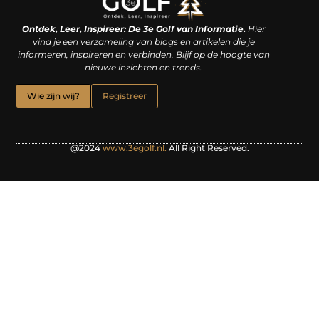
Linkjes kopen: een slimme zet of een dure vergissing?
Kan je geld verdienen met een website? De waarheid achter het digitale verdienmodel
Ontdek, Leer, Inspireer: De 3e Golf van Informatie.
Hier
vind je een verzameling van blogs en artikelen die je
informeren, inspireren en verbinden. Blijf op de hoogte van
nieuwe inzichten en trends.
Wie zijn wij?
Registreer
@2024
www.3egolf.nl.
All Right Reserved.