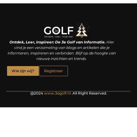
Linkjes kopen: een slimme zet of een dure vergissing?
Kan je geld verdienen met een website? De waarheid achter het digitale verdienmodel
Ontdek, Leer, Inspireer: De 3e Golf van Informatie.
Hier
vind je een verzameling van blogs en artikelen die je
informeren, inspireren en verbinden. Blijf op de hoogte van
nieuwe inzichten en trends.
Wie zijn wij?
Registreer
@2024
www.3egolf.nl.
All Right Reserved.