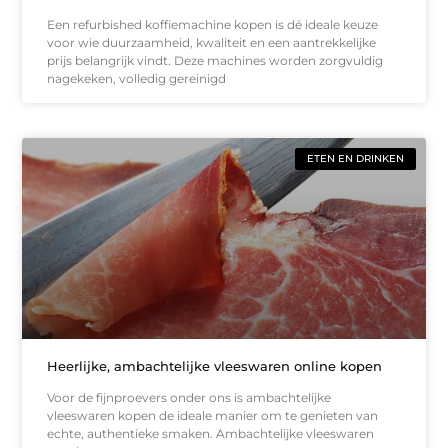
Een refurbished koffiemachine kopen is dé ideale keuze
voor wie duurzaamheid, kwaliteit en een aantrekkelijke
prijs belangrijk vindt. Deze machines worden zorgvuldig
nagekeken, volledig gereinigd
ETEN EN DRINKEN
Heerlijke, ambachtelijke vleeswaren online kopen
Voor de fijnproevers onder ons is ambachtelijke
vleeswaren kopen de ideale manier om te genieten van
echte, authentieke smaken. Ambachtelijke vleeswaren