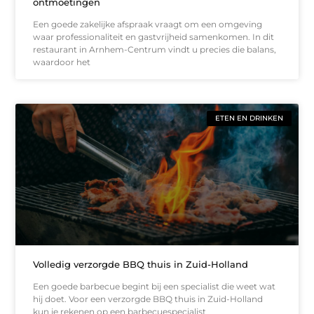
ontmoetingen
Een goede zakelijke afspraak vraagt om een omgeving
waar professionaliteit en gastvrijheid samenkomen. In dit
restaurant in Arnhem-Centrum vindt u precies die balans,
waardoor het
ETEN EN DRINKEN
Volledig verzorgde BBQ thuis in Zuid-Holland
Een goede barbecue begint bij een specialist die weet wat
hij doet. Voor een verzorgde BBQ thuis in Zuid-Holland
kun je rekenen op een barbecuespecialist