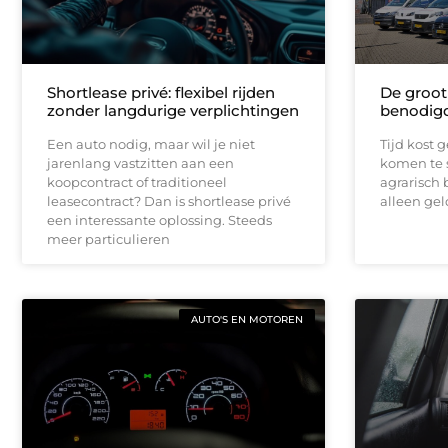
Shortlease privé: flexibel rijden
De groot
zonder langdurige verplichtingen
benodigd
Een auto nodig, maar wil je niet
Tijd kost g
jarenlang vastzitten aan een
komen te s
koopcontract of traditioneel
agrarisch b
leasecontract? Dan is shortlease privé
alleen gel
een interessante oplossing. Steeds
meer particulieren
AUTO'S EN MOTOREN