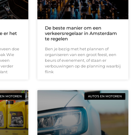
De beste manier om een
e er het
verkeersregelaar in Amsterdam
te regelen
enveen doe
Ben je bezig met het plannen of
pak Wie
organiseren van een groot feest, een
nveen
beurs of evenement, of staan er
 verder
verbouwingen op de planning waarbij
Want
flink
 EN MOTOREN
AUTO'S EN MOTOREN