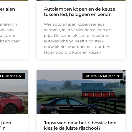
terialen
Autolampen kopen en de keuze
tussen led, halogeen en xenon
rialen in
Wie autolampen kopen serieus
aak aan
aanpakt, kijkt verder dan alleen de
at je een
prijs. De techniek achter moderne
bt en daar
autoverlichting heeft zich sterk
ontwikkeld, waardoor bestuurders
tegenwoordig kunnen kiezen
 EN MOTOREN
AUTO'S EN MOTOREN
j een
Jouw weg naar het rijbewijs: hoe
 in
kies je de juiste rijschool?