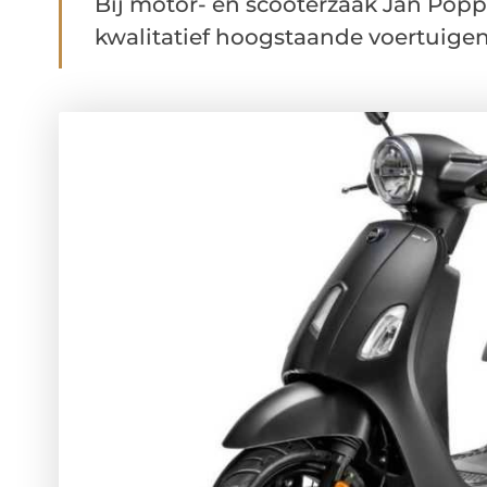
Bij motor- en scooterzaak Jan Popp
kwalitatief hoogstaande voertuigen