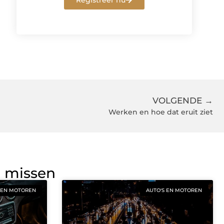
Registreer nu
VOLGENDE →
Werken en hoe dat eruit ziet
g missen
 EN MOTOREN
AUTO'S EN MOTOREN