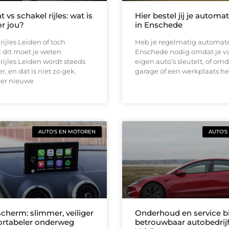
vs schakel rijles: wat is
Hier bestel jij je automa
or jou?
in Enschede
ijles Leiden of toch
Heb je regelmatig automate
 dit moet je weten
Enschede nodig omdat je v
ijles Leiden wordt steeds
eigen auto’s sleutelt, of omd
, en dat is niet zo gek.
garage of een werkplaats he
er nieuwe
AUTO'S EN MOTOREN
AUTO'S
cherm: slimmer, veiliger
Onderhoud en service bi
rtabeler onderweg
betrouwbaar autobedrijf