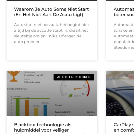
Waarom Je Auto Soms Niet Start
Automaat 
(En Het Niet Aan De Accu Ligt)
beter vo
Auto start niet oorzaak: het begint niet
Automaat r
altijd bij de accu Je stapt in, draait het
schakelen:
sleuteltje om en… niks. Of erger: de
Automaat r
auto probeert
populairder
Steeds me
AUTO'S EN MOTOREN
Blackbox-technologie als
CarPlay s
hulpmiddel voor veiliger
en comfo