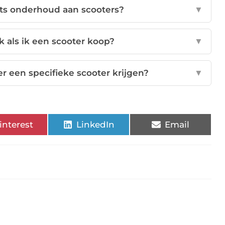
ts onderhoud aan scooters?
▼
k als ik een scooter koop?
▼
r een specifieke scooter krijgen?
▼
interest
LinkedIn
Email