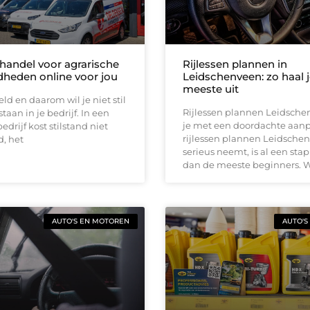
handel voor agrarische
Rijlessen plannen in
heden online voor jou
Leidschenveen: zo haal j
meeste uit
eld en daarom wil je niet stil
Rijlessen plannen Leidsch
taan in je bedrijf. In een
je met een doordachte aan
edrijf kost stilstand niet
rijlessen plannen Leidsche
d, het
serieus neemt, is al een stap
dan de meeste beginners. 
AUTO'S EN MOTOREN
AUTO'S