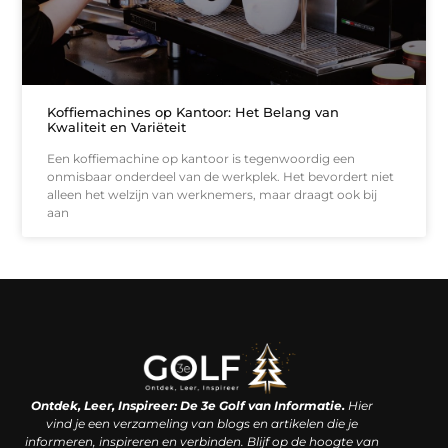
Koffiemachines op Kantoor: Het Belang van
Kwaliteit en Variëteit
Een koffiemachine op kantoor is tegenwoordig een
onmisbaar onderdeel van de werkplek. Het bevordert niet
alleen het welzijn van werknemers, maar draagt ook bij
aan
Linkjes kopen: een slimme zet of een dure vergissing?
Kan je geld verdienen met een website? De waarheid achter het digitale verdienmodel
Ontdek, Leer, Inspireer: De 3e Golf van Informatie.
Hier
vind je een verzameling van blogs en artikelen die je
informeren, inspireren en verbinden. Blijf op de hoogte van