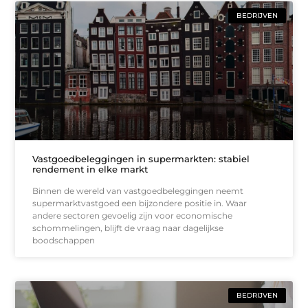
BEDRIJVEN
Vastgoedbeleggingen in supermarkten: stabiel
rendement in elke markt
Binnen de wereld van vastgoedbeleggingen neemt
supermarktvastgoed een bijzondere positie in. Waar
andere sectoren gevoelig zijn voor economische
schommelingen, blijft de vraag naar dagelijkse
boodschappen
BEDRIJVEN