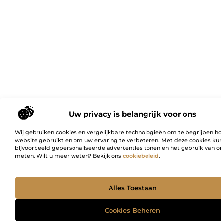
Uw privacy is belangrijk voor ons
Wij gebruiken cookies en vergelijkbare technologieën om te begrijpen h
website gebruikt en om uw ervaring te verbeteren. Met deze cookies k
bijvoorbeeld gepersonaliseerde advertenties tonen en het gebruik van on
meten. Wilt u meer weten? Bekijk ons
cookiebeleid
.
Ga Naa
Alles Toestaan
Cookies Beheren