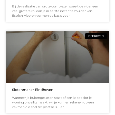
Bij de realisatie van grote complexen speelt de vloer een
veel grotere rol dan je in eerste instantie zou denken.
Estrich-vloeren vormen de basis voor
BEDRIJVEN
Slotenmaker Eindhoven
Wanneer je buitengesloten staat of een kapot slot je
woning onveilig maakt, wil je kunnen rekenen op een
vakman die snel ter plaatse is. Een