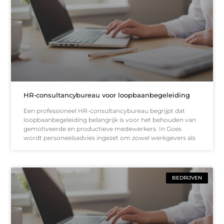
HR-consultancybureau voor loopbaanbegeleiding
Een professioneel HR-consultancybureau begrijpt dat
loopbaanbegeleiding belangrijk is voor het behouden van
gemotiveerde en productieve medewerkers. In Goes
wordt personeelsadvies ingezet om zowel werkgevers als
BEDRIJVEN