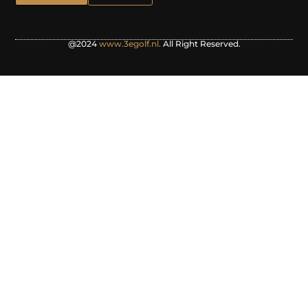
@2024
www.3egolf.nl.
All Right Reserved.