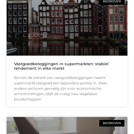
BEDRIJVEN
Vastgoedbeleggingen in supermarkten: stabiel
rendement in elke markt
Binnen de wereld van vastgoedbeleggingen neemt
supermarktvastgoed een bijzondere positie in. Waar
andere sectoren gevoelig zijn voor economische
schommelingen, blijft de vraag naar dagelijkse
boodschappen
BEDRIJVEN