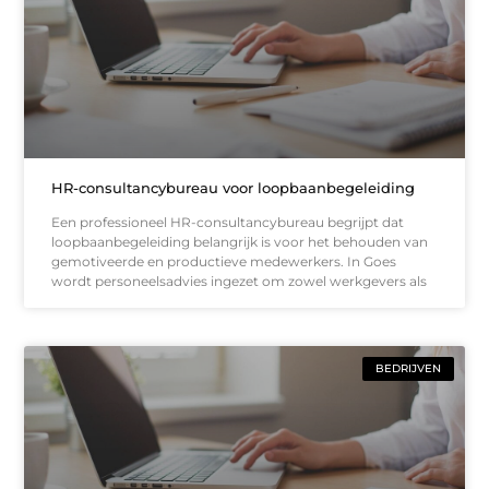
HR-consultancybureau voor loopbaanbegeleiding
Een professioneel HR-consultancybureau begrijpt dat
loopbaanbegeleiding belangrijk is voor het behouden van
gemotiveerde en productieve medewerkers. In Goes
wordt personeelsadvies ingezet om zowel werkgevers als
BEDRIJVEN