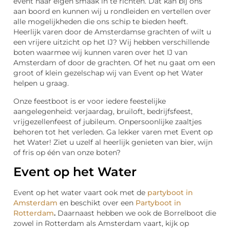
event naar eigen smaak in te richten. Dat kan bij ons
aan boord en kunnen wij u rondleiden en vertellen over
alle mogelijkheden die ons schip te bieden heeft.
Heerlijk varen door de Amsterdamse grachten of wilt u
een vrijere uitzicht op het IJ? Wij hebben verschillende
boten waarmee wij kunnen varen over het IJ van
Amsterdam of door de grachten. Of het nu gaat om een
groot of klein gezelschap wij van Event op het Water
helpen u graag.
Onze feestboot is er voor iedere feestelijke
aangelegenheid: verjaardag, bruiloft, bedrijfsfeest,
vrijgezellenfeest of jubileum. Onpersoonlijke zaaltjes
behoren tot het verleden. Ga lekker varen met Event op
het Water! Ziet u uzelf al heerlijk genieten van bier, wijn
of fris op één van onze boten?
Event op het Water
Event op het water vaart ook met de
partyboot in
Amsterdam
en beschikt over een
Partyboot in
Rotterdam
.
Daarnaast hebben we ook de Borrelboot die
zowel in Rotterdam als Amsterdam vaart, kijk op