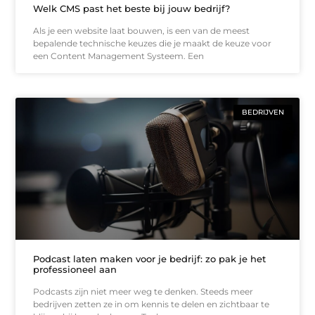
Welk CMS past het beste bij jouw bedrijf?
Als je een website laat bouwen, is een van de meest
bepalende technische keuzes die je maakt de keuze voor
een Content Management Systeem. Een
BEDRIJVEN
Podcast laten maken voor je bedrijf: zo pak je het
professioneel aan
Podcasts zijn niet meer weg te denken. Steeds meer
bedrijven zetten ze in om kennis te delen en zichtbaar te