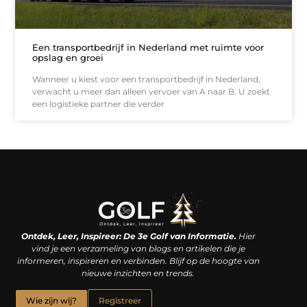
Een transportbedrijf in Nederland met ruimte voor
opslag en groei
Wanneer u kiest voor een transportbedrijf in Nederland,
verwacht u meer dan alleen vervoer van A naar B. U zoekt
een logistieke partner die verder
Linkjes kopen: een slimme zet of een dure vergissing?
Kan je geld verdienen met een website? De waarheid achter het digitale verdienmodel
Ontdek, Leer, Inspireer: De 3e Golf van Informatie.
Hier
vind je een verzameling van blogs en artikelen die je
informeren, inspireren en verbinden. Blijf op de hoogte van
nieuwe inzichten en trends.
Wie zijn wij?
Registreer