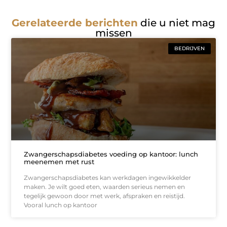
Gerelateerde berichten
die u niet mag
missen
BEDRIJVEN
Zwangerschapsdiabetes voeding op kantoor: lunch
meenemen met rust
Zwangerschapsdiabetes kan werkdagen ingewikkelder
maken. Je wilt goed eten, waarden serieus nemen en
tegelijk gewoon door met werk, afspraken en reistijd.
Vooral lunch op kantoor