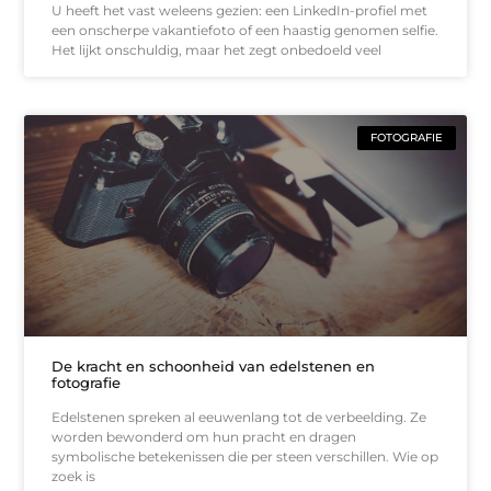
U heeft het vast weleens gezien: een LinkedIn-profiel met
een onscherpe vakantiefoto of een haastig genomen selfie.
Het lijkt onschuldig, maar het zegt onbedoeld veel
FOTOGRAFIE
De kracht en schoonheid van edelstenen en
fotografie
Edelstenen spreken al eeuwenlang tot de verbeelding. Ze
worden bewonderd om hun pracht en dragen
symbolische betekenissen die per steen verschillen. Wie op
zoek is