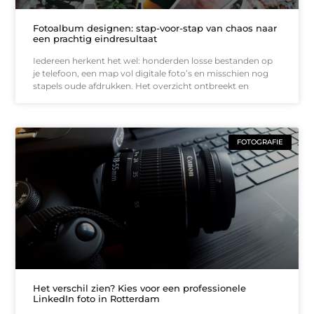
Fotoalbum designen: stap-voor-stap van chaos naar
een prachtig eindresultaat
Iedereen herkent het wel: honderden losse bestanden op
je telefoon, een map vol digitale foto’s en misschien nog
stapels oude afdrukken. Het overzicht ontbreekt en
FOTOGRAFIE
Het verschil zien? Kies voor een professionele
LinkedIn foto in Rotterdam