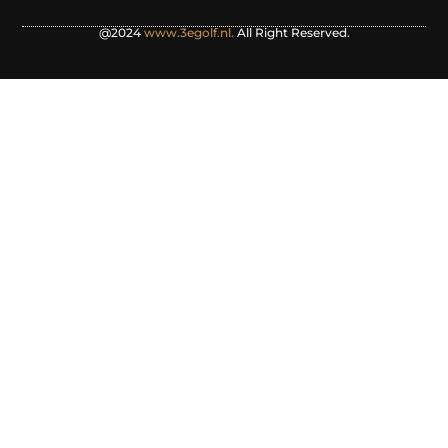
@2024
www.3egolf.nl.
All Right Reserved.