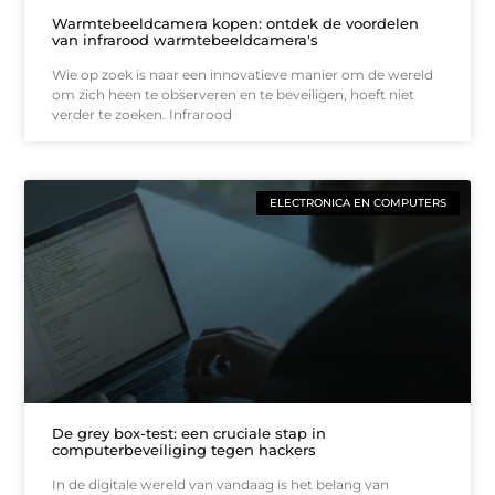
Warmtebeeldcamera kopen: ontdek de voordelen
van infrarood warmtebeeldcamera's
Wie op zoek is naar een innovatieve manier om de wereld
om zich heen te observeren en te beveiligen, hoeft niet
verder te zoeken. Infrarood
ELECTRONICA EN COMPUTERS
De grey box-test: een cruciale stap in
computerbeveiliging tegen hackers
In de digitale wereld van vandaag is het belang van