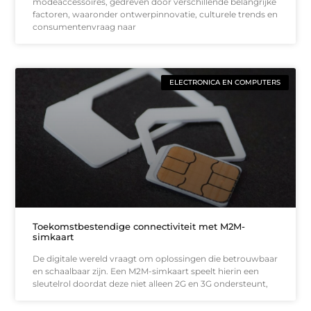
modeaccessoires, gedreven door verschillende belangrijke
factoren, waaronder ontwerpinnovatie, culturele trends en
consumentenvraag naar
ELECTRONICA EN COMPUTERS
Toekomstbestendige connectiviteit met M2M-
simkaart
De digitale wereld vraagt om oplossingen die betrouwbaar
en schaalbaar zijn. Een M2M-simkaart speelt hierin een
sleutelrol doordat deze niet alleen 2G en 3G ondersteunt,