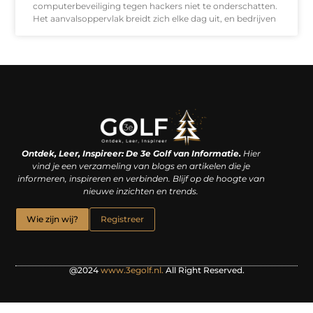
computerbeveiliging tegen hackers niet te onderschatten.
Het aanvalsoppervlak breidt zich elke dag uit, en bedrijven
Linkjes kopen: een slimme zet of een dure vergissing?
Kan je geld verdienen met een website? De waarheid achter het digitale verdienmodel
Ontdek, Leer, Inspireer: De 3e Golf van Informatie.
Hier
vind je een verzameling van blogs en artikelen die je
informeren, inspireren en verbinden. Blijf op de hoogte van
nieuwe inzichten en trends.
Wie zijn wij?
Registreer
@2024
www.3egolf.nl.
All Right Reserved.