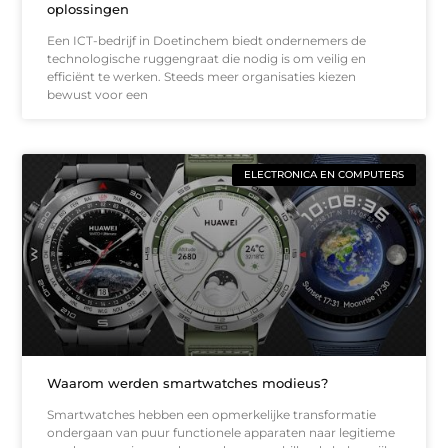
oplossingen
Een ICT-bedrijf in Doetinchem biedt ondernemers de
technologische ruggengraat die nodig is om veilig en
efficiënt te werken. Steeds meer organisaties kiezen
bewust voor een
ELECTRONICA EN COMPUTERS
Waarom werden smartwatches modieus?
Smartwatches hebben een opmerkelijke transformatie
ondergaan van puur functionele apparaten naar legitieme