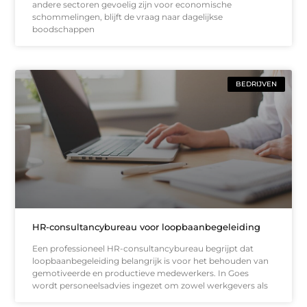
andere sectoren gevoelig zijn voor economische
schommelingen, blijft de vraag naar dagelijkse
boodschappen
BEDRIJVEN
HR-consultancybureau voor loopbaanbegeleiding
Een professioneel HR-consultancybureau begrijpt dat
loopbaanbegeleiding belangrijk is voor het behouden van
gemotiveerde en productieve medewerkers. In Goes
wordt personeelsadvies ingezet om zowel werkgevers als