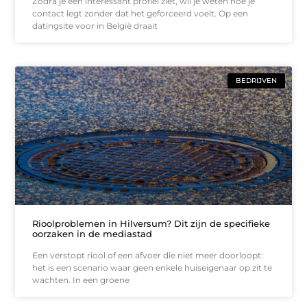
Zodra je een interessant profiel ziet, wil je weten hoe je
contact legt zonder dat het geforceerd voelt. Op een
datingsite voor in België draait
BEDRIJVEN
Rioolproblemen in Hilversum? Dit zijn de specifieke
oorzaken in de mediastad
Een verstopt riool of een afvoer die niet meer doorloopt:
het is een scenario waar geen enkele huiseigenaar op zit te
wachten. In een groene