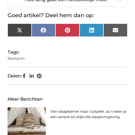
Goed artikel? Deel hem dan op:
X
Facebook
Pinterest
LinkedIn
Email
(Twitter)
Tags:
Bedrijven
Delen:
Meer Berichten
Van slaapkamer naar rustplek: zo creëer je
een serene en stijlvolle slaapomgeving