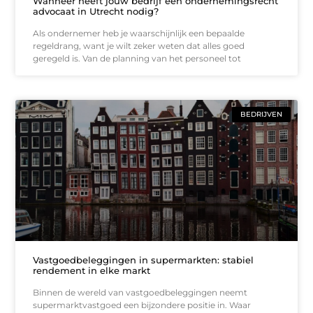
Wanneer heeft jouw bedrijf een ondernemingsrecht
advocaat in Utrecht nodig?
Als ondernemer heb je waarschijnlijk een bepaalde
regeldrang, want je wilt zeker weten dat alles goed
geregeld is. Van de planning van het personeel tot
BEDRIJVEN
Vastgoedbeleggingen in supermarkten: stabiel
rendement in elke markt
Binnen de wereld van vastgoedbeleggingen neemt
supermarktvastgoed een bijzondere positie in. Waar