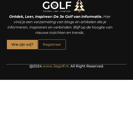
Linkjes kopen: een slimme zet of een dure vergissing?
Kan je geld verdienen met een website? De waarheid achter het digitale verdienmodel
Ontdek, Leer, Inspireer: De 3e Golf van Informatie.
Hier
vind je een verzameling van blogs en artikelen die je
informeren, inspireren en verbinden. Blijf op de hoogte van
nieuwe inzichten en trends.
Wie zijn wij?
Registreer
@2024
www.3egolf.nl.
All Right Reserved.