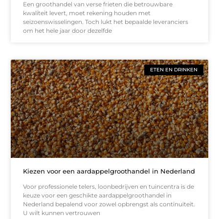
Een groothandel van verse frieten die betrouwbare
kwaliteit levert, moet rekening houden met
seizoenswisselingen. Toch lukt het bepaalde leveranciers
om het hele jaar door dezelfde
ETEN EN DRINKEN
Kiezen voor een aardappelgroothandel in Nederland
Voor professionele telers, loonbedrijven en tuincentra is de
keuze voor een geschikte aardappelgroothandel in
Nederland bepalend voor zowel opbrengst als continuïteit.
U wilt kunnen vertrouwen