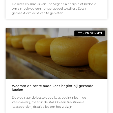
De bites en snacks van The Vegan Saint zijn niet bedoeld
om simpelweg een hongergevoel te stillen. Ze zijn
gemaakt om echt van te genieten.
ETEN EN DRINKEN
Waarom de beste oude kaas begint bij gezonde
koeien
De weg naar de beste oude kaas begint niet in de
kaasmakerij, maar in de stal. Op een traditionele
kaasboerderij draait alles om het welzijn