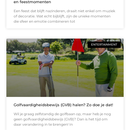
en feestmomenten
Een feest dat blijft nazinderen, draait niet enkel om muziek
of decoratie. Wat echt bijblijft, zijn de unieke momenten
die sfeer en emotie combineren tot
ENTERTAINMENT
Golfvaardigheidsbewijs (GVB) halen? Zo doe je dat!
Wil je graag zelfstandig de golfbaan op, maar heb je nog
geen golfvaardigheidsbewijs (GVB)? Dan is het tijd om
daar verandering in te brengen! In