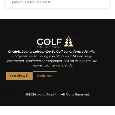
partybus zeker iets om te
Linkjes kopen: een slimme zet of een dure vergissing?
Kan je geld verdienen met een website? De waarheid achter het digitale verdienmodel
Ontdek, Leer, Inspireer: De 3e Golf van Informatie.
Hier
vind je een verzameling van blogs en artikelen die je
informeren, inspireren en verbinden. Blijf op de hoogte van
nieuwe inzichten en trends.
Wie zijn wij?
Registreer
@2024
www.3egolf.nl.
All Right Reserved.