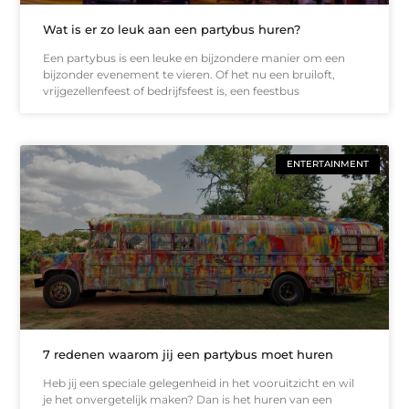
Wat is er zo leuk aan een partybus huren?
Een partybus is een leuke en bijzondere manier om een
bijzonder evenement te vieren. Of het nu een bruiloft,
vrijgezellenfeest of bedrijfsfeest is, een feestbus
ENTERTAINMENT
7 redenen waarom jij een partybus moet huren
Heb jij een speciale gelegenheid in het vooruitzicht en wil
je het onvergetelijk maken? Dan is het huren van een