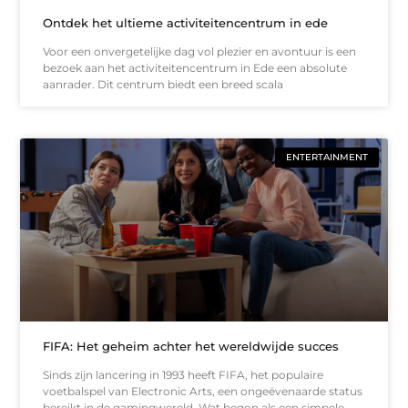
Ontdek het ultieme activiteitencentrum in ede
Voor een onvergetelijke dag vol plezier en avontuur is een
bezoek aan het activiteitencentrum in Ede een absolute
aanrader. Dit centrum biedt een breed scala
ENTERTAINMENT
FIFA: Het geheim achter het wereldwijde succes
Sinds zijn lancering in 1993 heeft FIFA, het populaire
voetbalspel van Electronic Arts, een ongeëvenaarde status
bereikt in de gamingwereld. Wat begon als een simpele