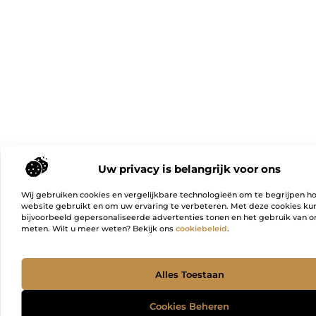
Uw privacy is belangrijk voor ons
Wij gebruiken cookies en vergelijkbare technologieën om te begrijpen h
website gebruikt en om uw ervaring te verbeteren. Met deze cookies k
bijvoorbeeld gepersonaliseerde advertenties tonen en het gebruik van on
meten. Wilt u meer weten? Bekijk ons
cookiebeleid
.
Ga Naa
Alles Toestaan
Cookies Beheren