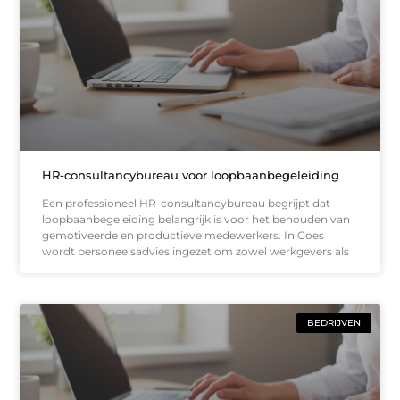
HR-consultancybureau voor loopbaanbegeleiding
Een professioneel HR-consultancybureau begrijpt dat
loopbaanbegeleiding belangrijk is voor het behouden van
gemotiveerde en productieve medewerkers. In Goes
wordt personeelsadvies ingezet om zowel werkgevers als
BEDRIJVEN