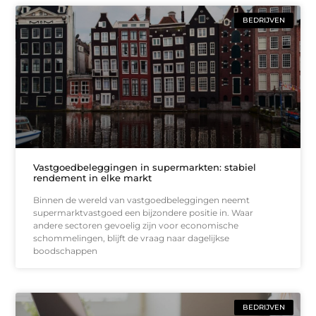
BEDRIJVEN
Vastgoedbeleggingen in supermarkten: stabiel
rendement in elke markt
Binnen de wereld van vastgoedbeleggingen neemt
supermarktvastgoed een bijzondere positie in. Waar
andere sectoren gevoelig zijn voor economische
schommelingen, blijft de vraag naar dagelijkse
boodschappen
BEDRIJVEN