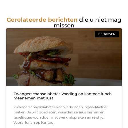
Gerelateerde berichten
die u niet mag
missen
BEDRIJVEN
Zwangerschapsdiabetes voeding op kantoor: lunch
meenemen met rust
Zwangerschapsdiabetes kan werkdagen ingewikkelder
maken. Je wilt goed eten, waarden serieus nemen en
tegelijk gewoon door met werk, afspraken en reistijd.
Vooral lunch op kantoor