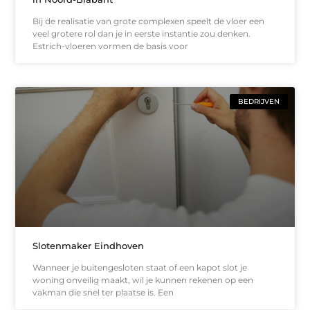
Bij de realisatie van grote complexen speelt de vloer een
veel grotere rol dan je in eerste instantie zou denken.
Estrich-vloeren vormen de basis voor
BEDRIJVEN
Slotenmaker Eindhoven
Wanneer je buitengesloten staat of een kapot slot je
woning onveilig maakt, wil je kunnen rekenen op een
vakman die snel ter plaatse is. Een