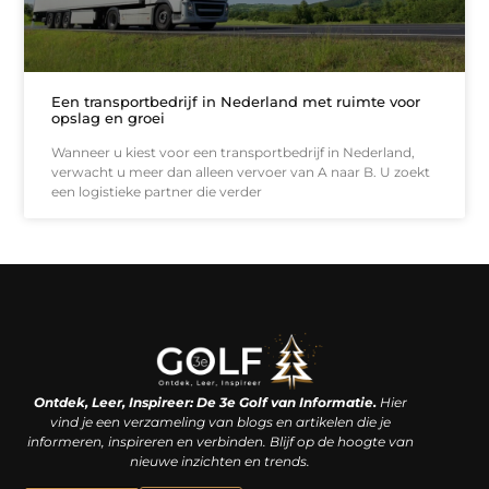
Een transportbedrijf in Nederland met ruimte voor
opslag en groei
Wanneer u kiest voor een transportbedrijf in Nederland,
verwacht u meer dan alleen vervoer van A naar B. U zoekt
een logistieke partner die verder
Linkjes kopen: een slimme zet of een dure vergissing?
Kan je geld verdienen met een website? De waarheid achter het digitale verdienmodel
Ontdek, Leer, Inspireer: De 3e Golf van Informatie.
Hier
vind je een verzameling van blogs en artikelen die je
informeren, inspireren en verbinden. Blijf op de hoogte van
nieuwe inzichten en trends.