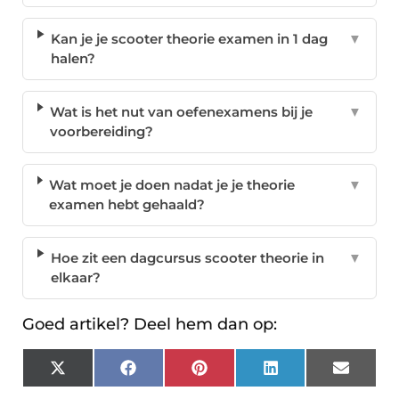
Kan je je scooter theorie examen in 1 dag
▼
halen?
Wat is het nut van oefenexamens bij je
▼
voorbereiding?
Wat moet je doen nadat je je theorie
▼
examen hebt gehaald?
Hoe zit een dagcursus scooter theorie in
▼
elkaar?
Goed artikel? Deel hem dan op:
X
Facebook
Pinterest
LinkedIn
Email
(Twitter)