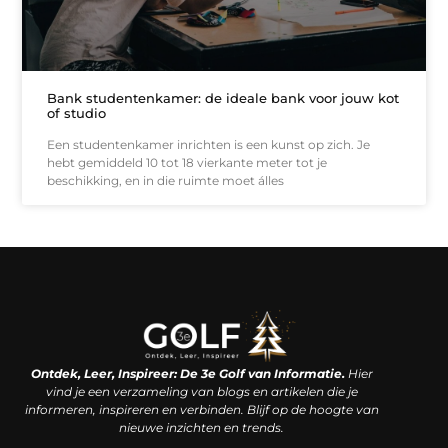
Bank studentenkamer: de ideale bank voor jouw kot
of studio
Een studentenkamer inrichten is een kunst op zich. Je
hebt gemiddeld 10 tot 18 vierkante meter tot je
beschikking, en in die ruimte moet álles
Linkjes kopen: een slimme zet of een dure vergissing?
Kan je geld verdienen met een website? De waarheid achter het digitale verdienmodel
Ontdek, Leer, Inspireer: De 3e Golf van Informatie.
Hier
vind je een verzameling van blogs en artikelen die je
informeren, inspireren en verbinden. Blijf op de hoogte van
nieuwe inzichten en trends.