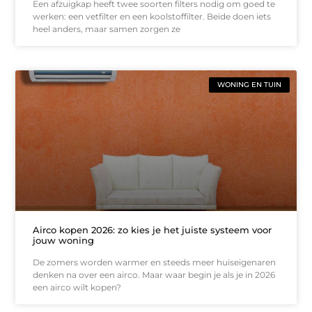
Een afzuigkap heeft twee soorten filters nodig om goed te
werken: een vetfilter en een koolstoffilter. Beide doen iets
heel anders, maar samen zorgen ze
WONING EN TUIN
Airco kopen 2026: zo kies je het juiste systeem voor
jouw woning
De zomers worden warmer en steeds meer huiseigenaren
denken na over een airco. Maar waar begin je als je in 2026
een airco wilt kopen?