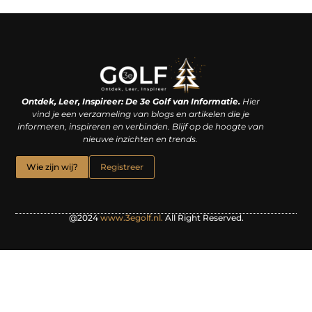
Linkjes kopen: een slimme zet of een dure vergissing?
Kan je geld verdienen met een website? De waarheid achter het digitale verdienmodel
Ontdek, Leer, Inspireer: De 3e Golf van Informatie.
Hier
vind je een verzameling van blogs en artikelen die je
informeren, inspireren en verbinden. Blijf op de hoogte van
nieuwe inzichten en trends.
Wie zijn wij?
Registreer
@2024
www.3egolf.nl.
All Right Reserved.