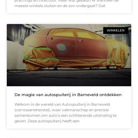
prachtige architectuur. Maar wat gebeurt er wanneer de
meeste winkels sluiten en de zon ondergaat? Dat
WINKELEN
De magie van autospuiterij in Barneveld ontdekken
Welkom in de wereld van Autospuiterij in Barneveld
(carrosserieherstel), waar vakmanschap en precisie
samenkomen om auto’s een schitterende uitstraling te
geven. Deze autospuiterij heeft een