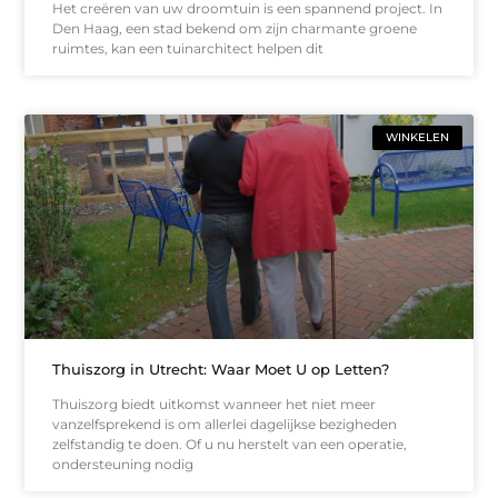
Het creëren van uw droomtuin is een spannend project. In
Den Haag, een stad bekend om zijn charmante groene
ruimtes, kan een tuinarchitect helpen dit
WINKELEN
Thuiszorg in Utrecht: Waar Moet U op Letten?
Thuiszorg biedt uitkomst wanneer het niet meer
vanzelfsprekend is om allerlei dagelijkse bezigheden
zelfstandig te doen. Of u nu herstelt van een operatie,
ondersteuning nodig