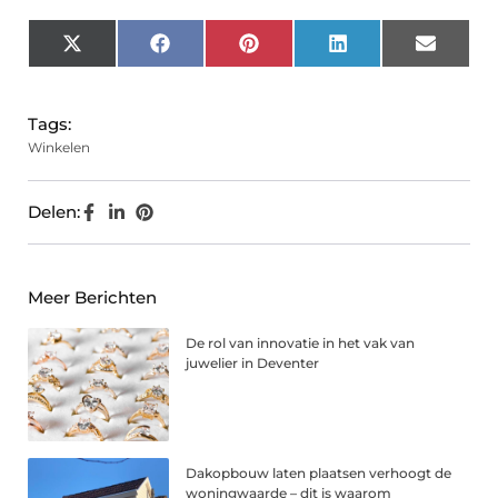
X
Facebook
Pinterest
LinkedIn
Email
(Twitter)
Tags:
Winkelen
Delen:
Meer Berichten
De rol van innovatie in het vak van
juwelier in Deventer
Dakopbouw laten plaatsen verhoogt de
woningwaarde – dit is waarom