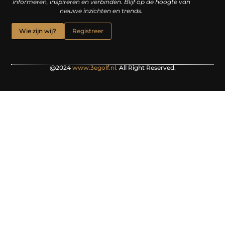
informeren, inspireren en verbinden. Blijf op de hoogte van
nieuwe inzichten en trends.
Wie zijn wij?
Registreer
@2024
www.3egolf.nl.
All Right Reserved.