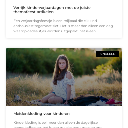
Verrijk kinderverjaardagen met de juiste
themafeest-artikelen
Een verjaardagsfeestje is een mijlpaal die elk kind
enthousiast tegemoet ziet. Het is meer dan alleen een dag
waarop cadeautjes worden uitgepakt; het is een
KINDEREN
Meidenkleding voor kinderen
Kinderkleding is eel meer dan alleen de dagelijkse
benodigdheden; het is een manier voor meiden om