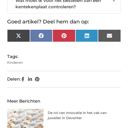
Wat moet ik voor het bestellen van een
▼
kentekenplaat controleren?
Goed artikel? Deel hem dan op:
X
Facebook
Pinterest
LinkedIn
Email
(Twitter)
Tags:
Kinderen
Delen:
Meer Berichten
De rol van innovatie in het vak van
juwelier in Deventer