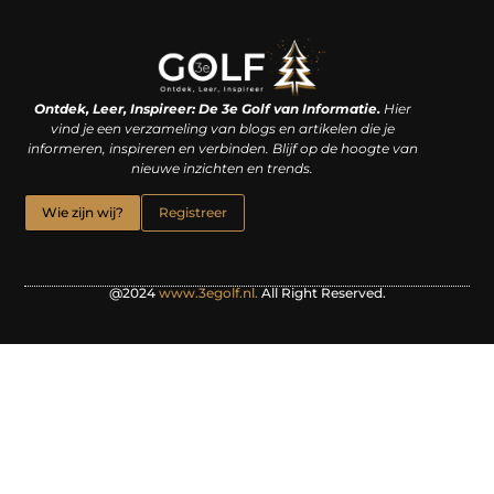
Linkjes kopen: een slimme zet of een dure vergissing?
Kan je geld verdienen met een website? De waarheid achter het digitale verdienmodel
Ontdek, Leer, Inspireer: De 3e Golf van Informatie.
Hier
vind je een verzameling van blogs en artikelen die je
informeren, inspireren en verbinden. Blijf op de hoogte van
nieuwe inzichten en trends.
Wie zijn wij?
Registreer
@2024
www.3egolf.nl.
All Right Reserved.