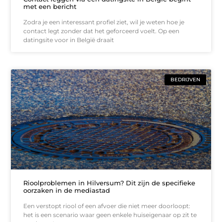
met een bericht
Zodra je een interessant profiel ziet, wil je weten hoe je
contact legt zonder dat het geforceerd voelt. Op een
datingsite voor in België draait
BEDRIJVEN
Rioolproblemen in Hilversum? Dit zijn de specifieke
oorzaken in de mediastad
Een verstopt riool of een afvoer die niet meer doorloopt:
het is een scenario waar geen enkele huiseigenaar op zit te