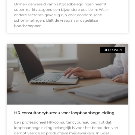
Binnen de wereld van vastgoedbeleggingen neemt
supermarktvastgoed een bijzondere positie in. Waar
andere sectoren gevoelig zijn voor economische
schommelingen, blijft de vraag naar dagelijkse
boodschappen
BEDRIJVEN
HR-consultancybureau voor loopbaanbegeleiding
Een professioneel HR-consultancybureau begrijpt dat
loopbaanbegeleiding belangrijk is voor het behouden van
gemotiveerde en productieve medewerkers. In Goes