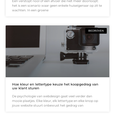
Een verstopt riool of een afvoer die niet meer doorloopt:
het is een scenario waar geen enkele huiseigenaar op zit te
wachten. In een groene
BEDRIJVEN
Hoe kleur en lettertype keuze het koopgedrag van
uw klant sturen
De psychologie van webdesign gaat veel verder dan
mooie plaatjes. Elke kleur, elk lettertype en elke knop op
jouw website stuurt onbewust het gedrag van