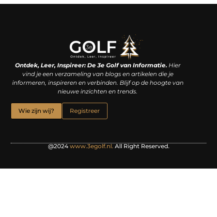
Linkjes kopen: een slimme zet of een dure vergissing?
Kan je geld verdienen met een website? De waarheid achter het digitale verdienmodel
Ontdek, Leer, Inspireer: De 3e Golf van Informatie.
Hier
vind je een verzameling van blogs en artikelen die je
informeren, inspireren en verbinden. Blijf op de hoogte van
nieuwe inzichten en trends.
Wie zijn wij?
Registreer
@2024
www.3egolf.nl.
All Right Reserved.