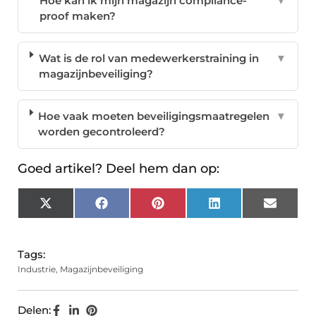
Hoe kan ik mijn magazijn compliance-
▼
proof maken?
Wat is de rol van medewerkerstraining in
▼
magazijnbeveiliging?
Hoe vaak moeten beveiligingsmaatregelen
▼
worden gecontroleerd?
Goed artikel? Deel hem dan op:
X
Facebook
Pinterest
LinkedIn
Email
(Twitter)
Tags:
Industrie
,
Magazijnbeveiliging
Delen: