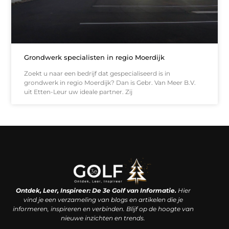
Grondwerk specialisten in regio Moerdijk
Zoekt u naar een bedrijf dat gespecialiseerd is in
grondwerk in regio Moerdijk? Dan is Gebr. Van Meer B.V.
uit Etten-Leur uw ideale partner. Zij
Linkjes kopen: een slimme zet of een dure vergissing?
Kan je geld verdienen met een website? De waarheid achter het digitale verdienmodel
Ontdek, Leer, Inspireer: De 3e Golf van Informatie.
Hier
vind je een verzameling van blogs en artikelen die je
informeren, inspireren en verbinden. Blijf op de hoogte van
nieuwe inzichten en trends.