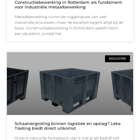
Constructiebewerking in Rotterdam als fundament
voor industriële metaalbewerking
Metaalbewerking vormt de ruggengraat van veel
industriële processen, maar de kwaliteit begint altijd bij de
basis. Constructiebewerking in Rotterdam speelt hierin
een sleutelrol, omdat het
INDUSTRIE
Schaalvergroting binnen logistiek en opslag? Leka
Trading biedt direct uitkomst
Groei is natuurlijk fantastisch, dat is wat je als bedrijf wilt