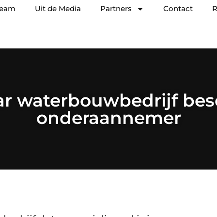
team
Uit de Media
Partners
Contact
R
r waterbouwbedrijf besc
onderaannemer