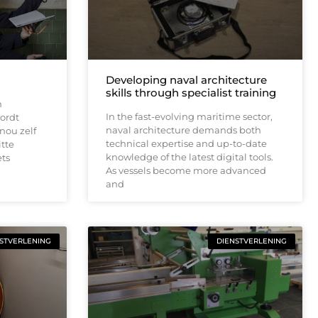
Developing naval architecture
skills through specialist training
n
In the fast-evolving maritime sector,
ordt
naval architecture demands both
nou zelf
technical expertise and up-to-date
itte
knowledge of the latest digital tools.
ets
As vessels become more advanced
and
STVERLENING
DIENSTVERLENING