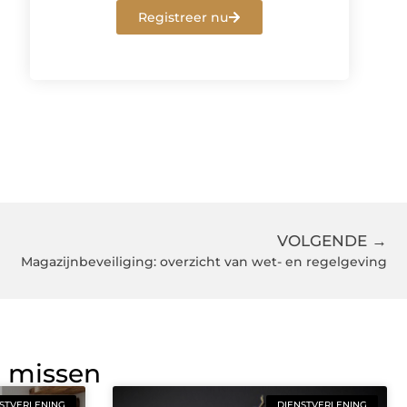
Registreer nu
VOLGENDE →
Magazijnbeveiliging: overzicht van wet- en regelgeving
g missen
STVERLENING
DIENSTVERLENING