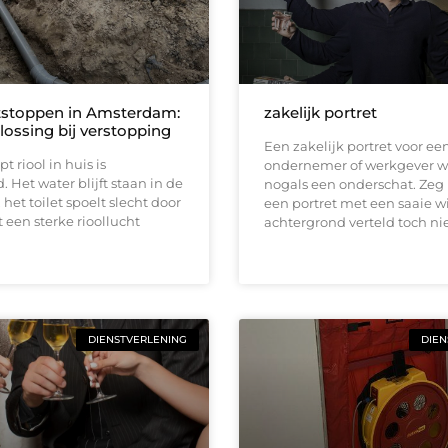
tstoppen in Amsterdam:
zakelijk portret
lossing bij verstopping
Een zakelijk portret voor ee
t riool in huis is
ondernemer of werkgever w
. Het water blijft staan in de
nogals een onderschat. Zeg 
het toilet spoelt slecht door
een portret met een saaie w
t een sterke rioollucht
achtergrond verteld toch ni
DIENSTVERLENING
DIEN