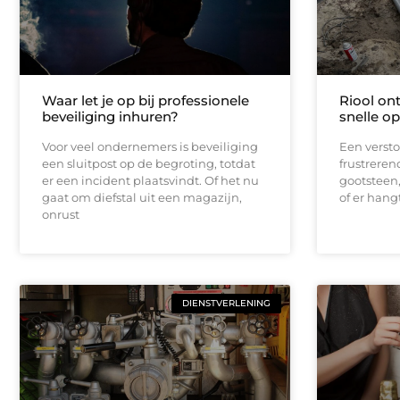
Waar let je op bij professionele
Riool on
beveiliging inhuren?
snelle op
Voor veel ondernemers is beveiliging
Een verstop
een sluitpost op de begroting, totdat
frustrerend
er een incident plaatsvindt. Of het nu
gootsteen, 
gaat om diefstal uit een magazijn,
of er hang
onrust
DIENSTVERLENING