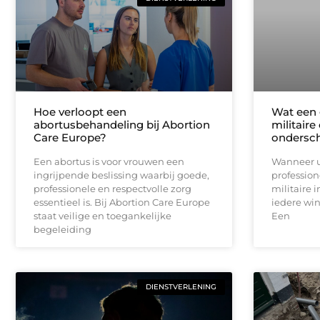
Hoe verloopt een
Wat een 
abortusbehandeling bij Abortion
militaire
Care Europe?
ondersc
Een abortus is voor vrouwen een
Wanneer u
ingrijpende beslissing waarbij goede,
profession
professionele en respectvolle zorg
militaire i
essentieel is. Bij Abortion Care Europe
iedere win
staat veilige en toegankelijke
Een
begeleiding
DIENSTVERLENING