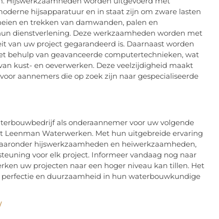
ren. Hijswerkzaamheden worden uitgevoerd met
oderne hijsapparatuur en in staat zijn om zware lasten
heien en trekken van damwanden, palen en
 hun dienstverlening. Deze werkzaamheden worden met
teit van uw project gegarandeerd is. Daarnaast worden
et behulp van geavanceerde computertechnieken, wat
 van kust- en oeverwerken. Deze veelzijdigheid maakt
oor aannemers die op zoek zijn naar gespecialiseerde
waterbouwbedrijf als onderaannemer voor uw volgende
t Leenman Waterwerken. Met hun uitgebreide ervaring
, waaronder hijswerkzaamheden en heiwerkzaamheden,
rsteuning voor elk project. Informeer vandaag nog naar
en uw projecten naar een hoger niveau kan tillen. Het
aar perfectie en duurzaamheid in hun waterbouwkundige
/