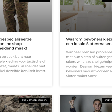
gespecialiseerde
Waarom bewoners kieze
 online shop
een lokale Slotenmaker 
heidend maakt
Wanneer mensen problem
 op zoek bent naar
met hun sloten of buitenge
ele kleding voor tactische of
raken, willen ze snel gehol
nzet, merkt u al snel dat niet
worden. Daarom kiezen vee
kel dezelfde kwaliteit levert.
bewoners bewust voor een l
Slotenmaker Soest.
DIENSTVERLENING
DIEN