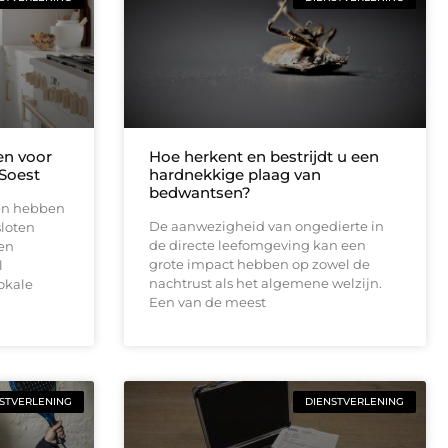
n voor
Hoe herkent en bestrijdt u een
Soest
hardnekkige plaag van
bedwantsen?
en hebben
De aanwezigheid van ongedierte in
sloten
de directe leefomgeving kan een
pen
grote impact hebben op zowel de
l
nachtrust als het algemene welzijn.
okale
Een van de meest
STVERLENING
DIENSTVERLENING