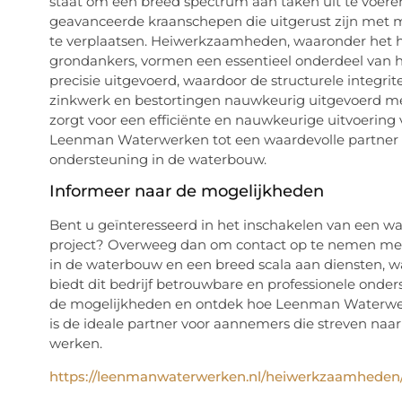
staat om een breed spectrum aan taken uit te voe
geavanceerde kraanschepen die uitgerust zijn met m
te verplaatsen. Heiwerkzaamheden, waaronder het 
grondankers, vormen een essentieel onderdeel van
precisie uitgevoerd, waardoor de structurele integri
zinkwerk en bestortingen nauwkeurig uitgevoerd m
zorgt voor een efficiënte en nauwkeurige uitvoering
Leenman Waterwerken tot een waardevolle partner v
ondersteuning in de waterbouw.
Informeer naar de mogelijkheden
Bent u geïnteresseerd in het inschakelen van een 
project? Overweeg dan om contact op te nemen me
in de waterbouw en een breed scala aan diensten
biedt dit bedrijf betrouwbare en professionele onde
de mogelijkheden en ontdek hoe Leenman Waterwerk
is de ideale partner voor aannemers die streven n
werken.
https://leenmanwaterwerken.nl/heiwerkzaamheden