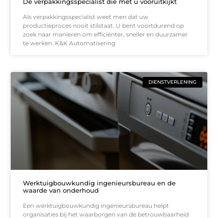
De verpakkingsspecialist die met u vooruitkijkt
Als verpakkingsspecialist weet men dat uw
productieproces nooit stilstaat. U bent voortdurend op
zoek naar manieren om efficiënter, sneller en duurzamer
te werken. K&K Automatisering
DIENSTVERLENING
Werktuigbouwkundig ingenieursbureau en de
waarde van onderhoud
Een werktuigbouwkundig ingenieursbureau helpt
organisaties bij het waarborgen van de betrouwbaarheid