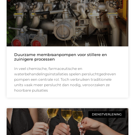
Duurzame membraanpompen voor stillere en
zuinigere processen
In veel chemische, farmaceutische en
waterbehandelingsinstallaties spelen persluchtgedreven
pompen een centrale rol. Toch verbruiken traditionele
units vaak meer perslucht dan nodig, veroorzaken ze
hoorbare pulsaties
DIENSTVERLENING