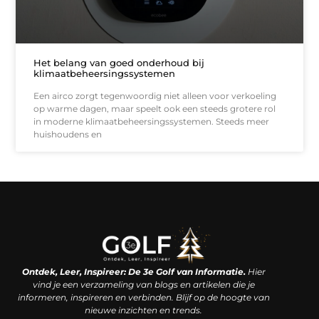
Het belang van goed onderhoud bij
klimaatbeheersingssystemen
Een airco zorgt tegenwoordig niet alleen voor verkoeling
op warme dagen, maar speelt ook een steeds grotere rol
in moderne klimaatbeheersingssystemen. Steeds meer
huishoudens en
Linkjes kopen: een slimme zet of een dure vergissing?
Kan je geld verdienen met een website? De waarheid achter het digitale verdienmodel
Ontdek, Leer, Inspireer: De 3e Golf van Informatie.
Hier
vind je een verzameling van blogs en artikelen die je
informeren, inspireren en verbinden. Blijf op de hoogte van
nieuwe inzichten en trends.