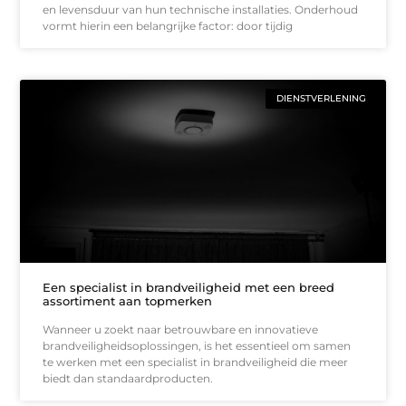
en levensduur van hun technische installaties. Onderhoud
vormt hierin een belangrijke factor: door tijdig
DIENSTVERLENING
Een specialist in brandveiligheid met een breed
assortiment aan topmerken
Wanneer u zoekt naar betrouwbare en innovatieve
brandveiligheidsoplossingen, is het essentieel om samen
te werken met een specialist in brandveiligheid die meer
biedt dan standaardproducten.