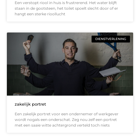
Een verstopt riool in huis is frustrerend. Het water blijft
staan in de gootsteen, het toilet spoelt slecht door of er
hangt een sterke rioollucht
DIENSTVERLENING
zakelijk portret
Een zakelijk portret voor een ondernemer of werkgever
wordt nogals een onderschat. Zeg nou zelf een portret
met een saaie witte achtergrond verteld toch niets