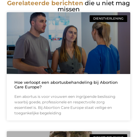
Gerelateerde berichten
die u niet mag
missen
DIENSTVERLENING
Hoe verloopt een abortusbehandeling bij Abortion
Care Europe?
Een abortus is voor vrouwen een ingrijpende beslissing
waarbij goede, professionele en respectvolle zorg
essentieel is. Bij Abortion Care Europe staat veilige en
toegankelijke begeleiding