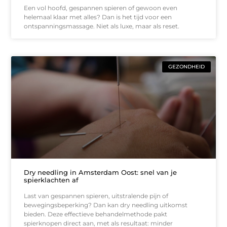
Een vol hoofd, gespannen spieren of gewoon even
helemaal klaar met alles? Dan is het tijd voor een
ontspanningsmassage. Niet als luxe, maar als reset.
GEZONDHEID
Dry needling in Amsterdam Oost: snel van je
spierklachten af
Last van gespannen spieren, uitstralende pijn of
bewegingsbeperking? Dan kan dry needling uitkomst
bieden. Deze effectieve behandelmethode pakt
spierknopen direct aan, met als resultaat: minder