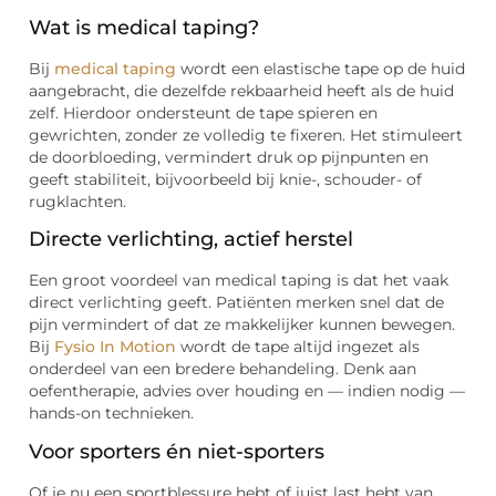
Wat is medical taping?
Bij
medical taping
wordt een elastische tape op de huid
aangebracht, die dezelfde rekbaarheid heeft als de huid
zelf. Hierdoor ondersteunt de tape spieren en
gewrichten, zonder ze volledig te fixeren. Het stimuleert
de doorbloeding, vermindert druk op pijnpunten en
geeft stabiliteit, bijvoorbeeld bij knie-, schouder- of
rugklachten.
Directe verlichting, actief herstel
Een groot voordeel van medical taping is dat het vaak
direct verlichting geeft. Patiënten merken snel dat de
pijn vermindert of dat ze makkelijker kunnen bewegen.
Bij
Fysio In Motion
wordt de tape altijd ingezet als
onderdeel van een bredere behandeling. Denk aan
oefentherapie, advies over houding en — indien nodig —
hands-on technieken.
Voor sporters én niet-sporters
Of je nu een sportblessure hebt of juist last hebt van