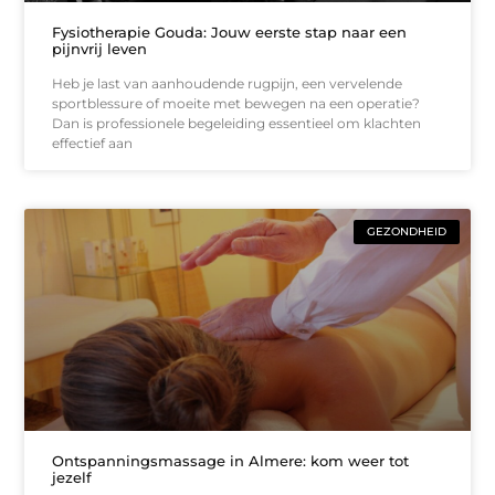
Fysiotherapie Gouda: Jouw eerste stap naar een
pijnvrij leven
Heb je last van aanhoudende rugpijn, een vervelende
sportblessure of moeite met bewegen na een operatie?
Dan is professionele begeleiding essentieel om klachten
effectief aan
GEZONDHEID
Ontspanningsmassage in Almere: kom weer tot
jezelf