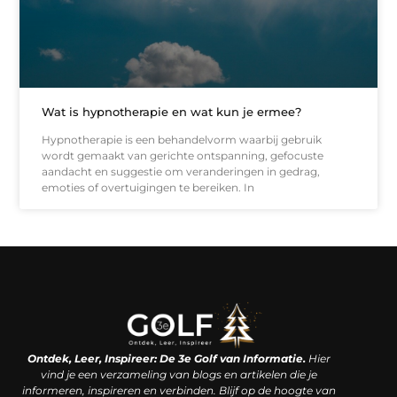
Wat is hypnotherapie en wat kun je ermee?
Hypnotherapie is een behandelvorm waarbij gebruik
wordt gemaakt van gerichte ontspanning, gefocuste
aandacht en suggestie om veranderingen in gedrag,
emoties of overtuigingen te bereiken. In
Linkjes kopen: een slimme zet of een dure vergissing?
Kan je geld verdienen met een website? De waarheid achter het digitale verdienmodel
Ontdek, Leer, Inspireer: De 3e Golf van Informatie.
Hier
vind je een verzameling van blogs en artikelen die je
informeren, inspireren en verbinden. Blijf op de hoogte van