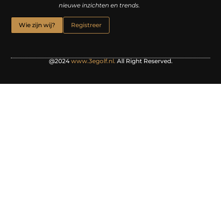
nieuwe inzichten en trends.
Wie zijn wij?
Registreer
@2024
www.3egolf.nl.
All Right Reserved.