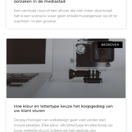
oorzaken in de mediastad
Een verstopt riool of een afvoer die niet meer doorloopt:
het is een scenario waar geen enkele huiseigenaar op zit te
wachten. In een groene
BEDRIJVEN
Hoe kleur en lettertype keuze het koopgedrag van
uw klant sturen
De psychologie van webdesign gaat veel verder dan
mooie plaatjes. Elke kleur, elk lettertype en elke knop op
jouw website stuurt onbewust het gedrag van