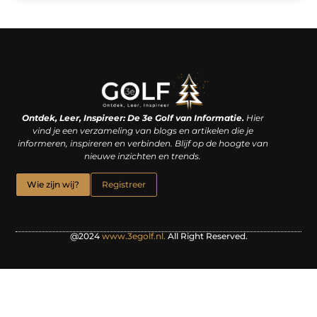
Linkjes kopen: een slimme zet of een dure vergissing?
Kan je geld verdienen met een website? De waarheid achter het digitale verdienmodel
Ontdek, Leer, Inspireer: De 3e Golf van Informatie.
Hier
vind je een verzameling van blogs en artikelen die je
informeren, inspireren en verbinden. Blijf op de hoogte van
nieuwe inzichten en trends.
Wie zijn wij?
Registreer
@2024
www.3egolf.nl.
All Right Reserved.