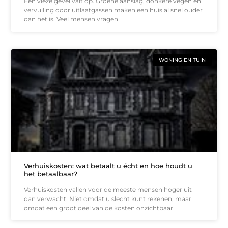
Een vieze gevel valt op. Groene aanslag, donkere vegen en
vervuiling door uitlaatgassen maken een huis al snel ouder
dan het is. Veel mensen vragen
WONING EN TUIN
Verhuiskosten: wat betaalt u écht en hoe houdt u
het betaalbaar?
Verhuiskosten vallen voor de meeste mensen hoger uit
dan verwacht. Niet omdat u slecht kunt rekenen, maar
omdat een groot deel van de kosten onzichtbaar