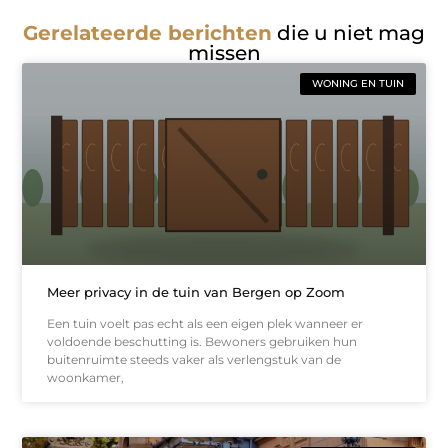
Gerelateerde berichten
die u niet mag
missen
WONING EN TUIN
Meer privacy in de tuin van Bergen op Zoom
Een tuin voelt pas echt als een eigen plek wanneer er
voldoende beschutting is. Bewoners gebruiken hun
buitenruimte steeds vaker als verlengstuk van de
woonkamer,