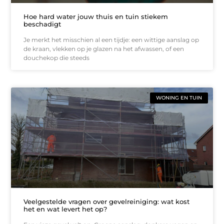
Hoe hard water jouw thuis en tuin stiekem
beschadigt
Je merkt het misschien al een tijdje: een wittige aanslag op
de kraan, vlekken op je glazen na het afwassen, of een
douchekop die steeds
WONING EN TUIN
Veelgestelde vragen over gevelreiniging: wat kost
het en wat levert het op?