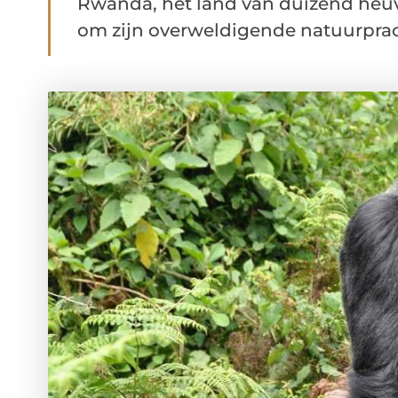
Rwanda, het land van duizend heuv
om zijn overweldigende natuurprac