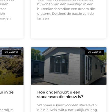
assen.
bijwonen van een wedstrijd in een
voor
buitenlands stadion een droom die
den-
uitkomt. De sfeer, de passie van de
rborgen
fans en
VAKANTIE
VAKANTIE
r in de
Hoe onderhoudt u een
stacaravan die nieuw is?
Wanneer u kiest voor een stacaravan
arbij je
die nieuw is, wilt u natuurlijk zo lang