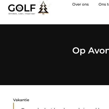
Over ons
Ons 
Op Avon
Vakantie