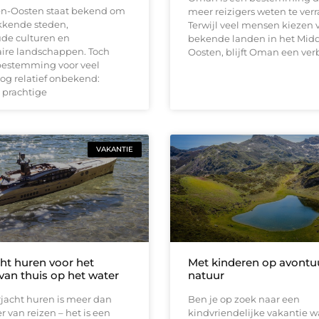
n-Oosten staat bekend om
meer reizigers weten te verr
kende steden,
Terwijl veel mensen kiezen 
e culturen en
bekende landen in het Mid
aire landschappen. Toch
Oosten, blijft Oman een ve
 bestemming voor veel
nog relatief onbekend:
 prachtige
VAKANTIE
ht huren voor het
Met kinderen op avontuu
van thuis op het water
natuur
jacht huren is meer dan
Ben je op zoek naar een
 van reizen – het is een
kindvriendelijke vakantie wa