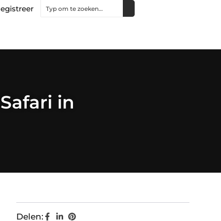
egistreer
afari in
Delen: