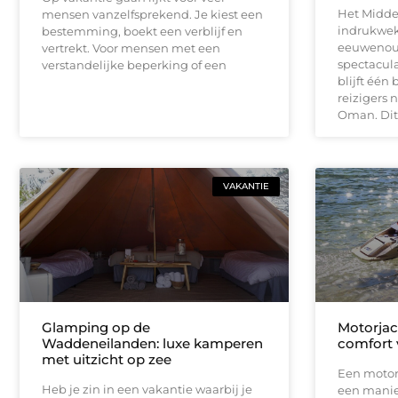
Het Midde
mensen vanzelfsprekend. Je kiest een
indrukwek
bestemming, boekt een verblijf en
eeuwenoud
vertrekt. Voor mensen met een
spectacul
verstandelijke beperking of een
blijft één
reizigers 
Oman. Dit
VAKANTIE
Glamping op de
Motorjac
Waddeneilanden: luxe kamperen
comfort 
met uitzicht op zee
Een motor
Heb je zin in een vakantie waarbij je
een manier