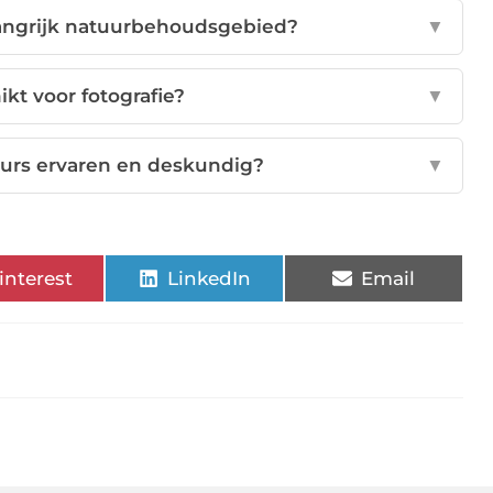
angrijk natuurbehoudsgebied?
▼
kt voor fotografie?
▼
ours ervaren en deskundig?
▼
interest
LinkedIn
Email