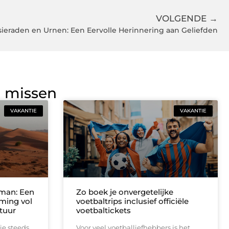
VOLGENDE →
eraden en Urnen: Een Eervolle Herinnering aan Geliefden
g missen
VAKANTIE
VAKANTIE
man: Een
Zo boek je onvergetelijke
ming vol
voetbaltrips inclusief officiële
tuur
voetbaltickets
e steeds
Voor veel voetballiefhebbers is het