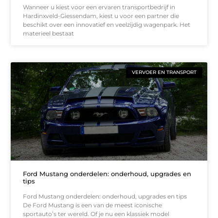
Wanneer u kiest voor een ervaren transportbedrijf in
Hardinxveld-Giessendam, kiest u voor een partner die
beschikt over een innovatief en veelzijdig wagenpark. Het
materieel bestaat
VERVOER EN TRANSPORT
Ford Mustang onderdelen: onderhoud, upgrades en
tips
Ford Mustang onderdelen: onderhoud, upgrades en tips
De Ford Mustang is een van de meest iconische
sportauto’s ter wereld. Of je nu een klassiek model