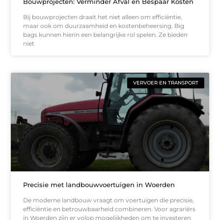
Bouwprojecten: Verminder Afval en Bespaar Kosten
Bij bouwprojecten draait het niet alleen om efficiëntie,
maar ook om duurzaamheid en kostenbeheersing. Big
bags kunnen hierin een belangrijke rol spelen. Ze bieden
niet
VERVOER EN TRANSPORT
Precisie met landbouwvoertuigen in Woerden
De moderne landbouw vraagt om voertuigen die precisie,
efficiëntie en betrouwbaarheid combineren. Voor agrariërs
in Woerden zijn er volop mogelijkheden om te investeren