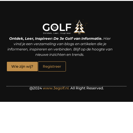
Linkjes kopen: een slimme zet of een dure vergissing?
Kan je geld verdienen met een website? De waarheid achter het digitale verdienmodel
Ontdek, Leer, Inspireer: De 3e Golf van Informatie.
Hier
vind je een verzameling van blogs en artikelen die je
informeren, inspireren en verbinden. Blijf op de hoogte van
nieuwe inzichten en trends.
Wie zijn wij?
Registreer
@2024
www.3egolf.nl.
All Right Reserved.