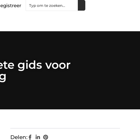
egistreer
te gids voor
ng
Delen: