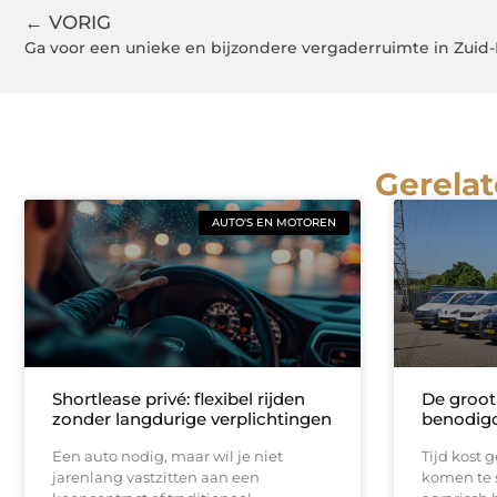
← VORIG
Ga voor een unieke en bijzondere vergaderruimte in Zuid
Gerelat
AUTO'S EN MOTOREN
Shortlease privé: flexibel rijden
De groot
zonder langdurige verplichtingen
benodigd
Een auto nodig, maar wil je niet
Tijd kost g
jarenlang vastzitten aan een
komen te s