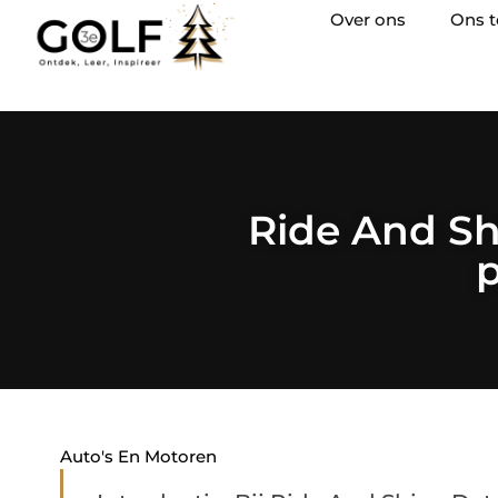
Over ons
Ons 
Ride And Sh
p
Auto's En Motoren