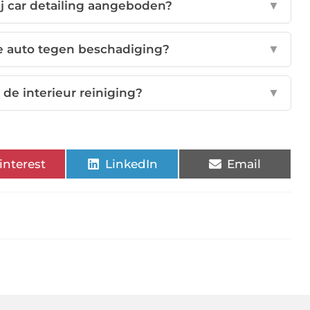
j car detailing aangeboden?
▼
e auto tegen beschadiging?
▼
 de interieur reiniging?
▼
interest
LinkedIn
Email