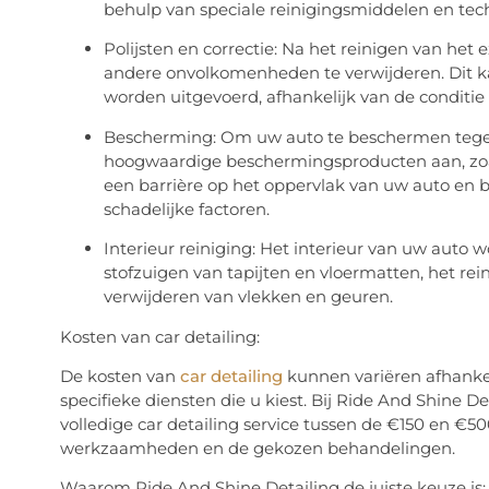
behulp van speciale reinigingsmiddelen en tec
Polijsten en correctie: Na het reinigen van het 
andere onvolkomenheden te verwijderen. Dit k
worden uitgevoerd, afhankelijk van de conditie
Bescherming: Om uw auto te beschermen tege
hoogwaardige beschermingsproducten aan, zoal
een barrière op het oppervlak van uw auto en
schadelijke factoren.
Interieur reiniging: Het interieur van uw auto w
stofzuigen van tapijten en vloermatten, het re
verwijderen van vlekken en geuren.
Kosten van car detailing:
De kosten van
car detailing
kunnen variëren afhanke
specifieke diensten die u kiest. Bij Ride And Shine 
volledige car detailing service tussen de €150 en €5
werkzaamheden en de gekozen behandelingen.
Waarom Ride And Shine Detailing de juiste keuze is: