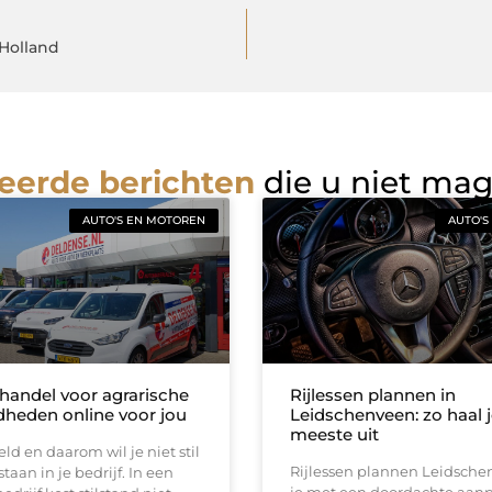
-Holland
eerde berichten
die u niet ma
AUTO'S EN MOTOREN
AUTO'S
handel voor agrarische
Rijlessen plannen in
heden online voor jou
Leidschenveen: zo haal j
meeste uit
eld en daarom wil je niet stil
Rijlessen plannen Leidsch
taan in je bedrijf. In een
je met een doordachte aan