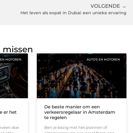
VOLGENDE →
Het leven als expat in Dubai: een unieke ervaring
g missen
 EN MOTOREN
AUTO'S EN MOTOREN
De beste manier om een
e er het
verkeersregelaar in Amsterdam
te regelen
enveen doe
Ben je bezig met het plannen of
pak Wie
organiseren van een groot feest, een