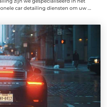
iling zijn we gespecialiseerd in het
nele car detailing diensten om uw ...