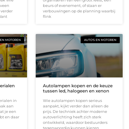
nveen
beurs of evenement, of staan er
 verder
verbouwingen op de planning waarbij
Want
flink
 EN MOTOREN
AUTO'S EN MOTOREN
terialen
Autolampen kopen en de keuze
tussen led, halogeen en xenon
rialen in
Wie autolampen kopen serieus
aak aan
aanpakt, kijkt verder dan alleen de
at je een
prijs. De techniek achter moderne
bt en daar
autoverlichting heeft zich sterk
ontwikkeld, waardoor bestuurders
tegenwoordig kunnen kiezen