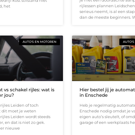
edrijf kost stilstand niet
rijlessen plannen Leidsche
d, het
serieus neemt, is al een stap
dan de meeste beginners. 
AUTO'S EN MOTOREN
AUTO'S
vs schakel rijles: wat is
Hier bestel jij je automa
or jou?
in Enschede
ijles Leiden of toch
Heb je regelmatig automate
 dit moet je weten
Enschede nodig omdat je v
ijles Leiden wordt steeds
eigen auto’s sleutelt, of omd
, en dat is niet zo gek.
garage of een werkplaats he
er nieuwe