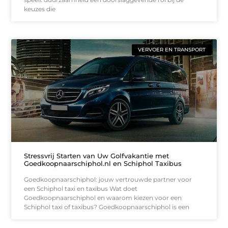
keuzes die
VERVOER EN TRANSPORT
Stressvrij Starten van Uw Golfvakantie met
Goedkoopnaarschiphol.nl en Schiphol Taxibus
Goedkoopnaarschiphol: jouw vertrouwde partner voor
een Schiphol taxi en taxibus Wat doet
Goedkoopnaarschiphol en waarom kiezen voor een
Schiphol taxi of taxibus? Goedkoopnaarschiphol is een