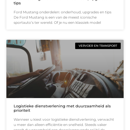
tips
Ford Mustang onderdelen: onderhoud, upgrades en tips
De Ford Mustang is een van de meest iconische
sportauto’s ter wereld. Of je nu een klassiek model
VERVOER EN TRANSPORT
Logistieke dienstverlening met duurzaamheid als
prioriteit
Wanneer u kiest voor logistieke dienstverlening, verwacht
u meer dan alleen efficiëntie en snelheid. Steeds vaker
speelt duurzaamheid een doorslaggevende rol bij de