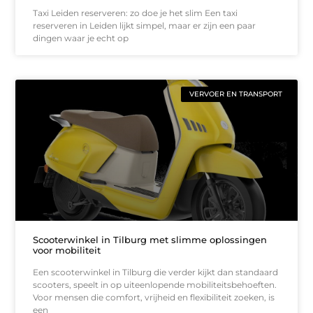
Taxi Leiden reserveren: zo doe je het slim Een taxi
reserveren in Leiden lijkt simpel, maar er zijn een paar
dingen waar je echt op
VERVOER EN TRANSPORT
Scooterwinkel in Tilburg met slimme oplossingen
voor mobiliteit
Een scooterwinkel in Tilburg die verder kijkt dan standaard
scooters, speelt in op uiteenlopende mobiliteitsbehoeften.
Voor mensen die comfort, vrijheid en flexibiliteit zoeken, is
een