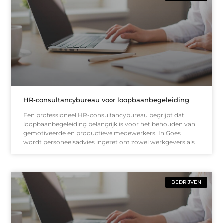
HR-consultancybureau voor loopbaanbegeleiding
Een professioneel HR-consultancybureau begrijpt dat
loopbaanbegeleiding belangrijk is voor het behouden van
gemotiveerde en productieve medewerkers. In Goes
wordt personeelsadvies ingezet om zowel werkgevers als
BEDRIJVEN