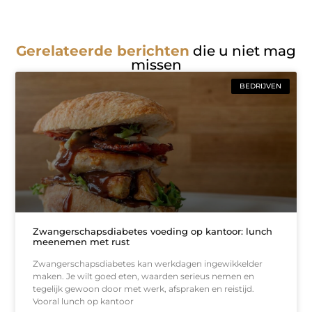
Gerelateerde berichten
die u niet mag
missen
BEDRIJVEN
Zwangerschapsdiabetes voeding op kantoor: lunch
meenemen met rust
Zwangerschapsdiabetes kan werkdagen ingewikkelder
maken. Je wilt goed eten, waarden serieus nemen en
tegelijk gewoon door met werk, afspraken en reistijd.
Vooral lunch op kantoor