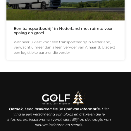
Een transportbedrijf in Nederland met ruimte voor
opslag en groei
Wanneer u kiest voor een transportbedrijf in Nederland,
verwacht u meer dan alleen vervoer van A naar B. U zoekt
een logistieke partner die verder
Linkjes kopen: een slimme zet of een dure vergissing?
Kan je geld verdienen met een website? De waarheid achter het digitale verdienmodel
Ontdek, Leer, Inspireer: De 3e Golf van Informatie.
Hier
vind je een verzameling van blogs en artikelen die je
informeren, inspireren en verbinden. Blijf op de hoogte van
nieuwe inzichten en trends.