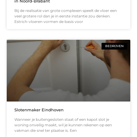
in Noord-Brabant
Bij de realisatie van grote complexen speelt de vloer een
veel grotere rol dan je in eerste instantie zou denken.
Estrich-vloeren vormen de basis voor
BEDRIJVEN
Slotenmaker Eindhoven
Wanneer je buitengesloten staat of een kapot slot je
woning onveilig maakt, wil je kunnen rekenen op een
vakman die snel ter plaatse is. Een