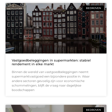
BEDRIJVEN
Vastgoedbeleggingen in supermarkten: stabiel
rendement in elke markt
Binnen de wereld van vastgoedbeleggingen neemt
supermarktvastgoed een bijzondere positie in. Waar
andere sectoren gevoelig zijn voor economische
schommelingen, blijft de vraag naar dagelijkse
boodschappen
BEDRIJVEN