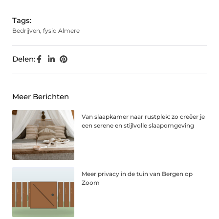
Tags:
Bedrijven
,
fysio Almere
Delen:
Meer Berichten
Van slaapkamer naar rustplek: zo creëer je
een serene en stijlvolle slaapomgeving
Meer privacy in de tuin van Bergen op
Zoom