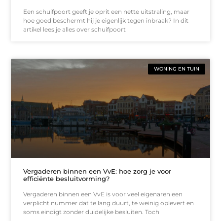
Een schuifpoort geeft je oprit een nette uitstraling, maar
hoe goed beschermt hij je eigenlijk tegen inbraak? In dit
artikel lees je alles over schuifpoort
WONING EN TUIN
Vergaderen binnen een VvE: hoe zorg je voor
efficiënte besluitvorming?
Vergaderen binnen een VvE is voor veel eigenaren een
verplicht nummer dat te lang duurt, te weinig oplevert en
soms eindigt zonder duidelijke besluiten. Toch