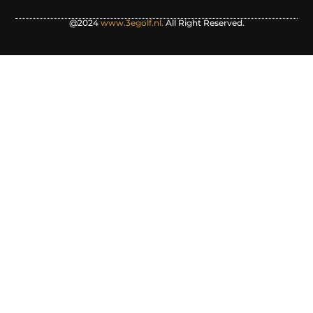
@2024
www.3egolf.nl.
All Right Reserved.