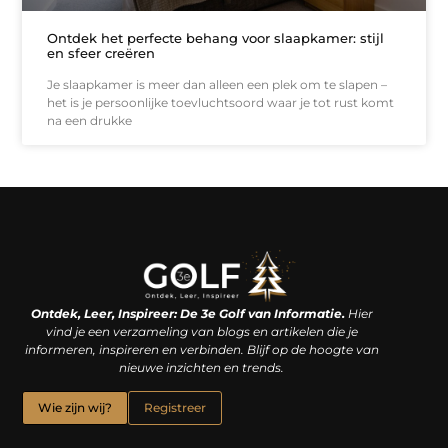
Ontdek het perfecte behang voor slaapkamer: stijl
en sfeer creëren
Je slaapkamer is meer dan alleen een plek om te slapen –
het is je persoonlijke toevluchtsoord waar je tot rust komt
na een drukke
Linkjes kopen: een slimme zet of een dure vergissing?
Kan je geld verdienen met een website? De waarheid achter het digitale verdienmodel
Ontdek, Leer, Inspireer: De 3e Golf van Informatie.
Hier
vind je een verzameling van blogs en artikelen die je
informeren, inspireren en verbinden. Blijf op de hoogte van
nieuwe inzichten en trends.
Wie zijn wij?
Registreer