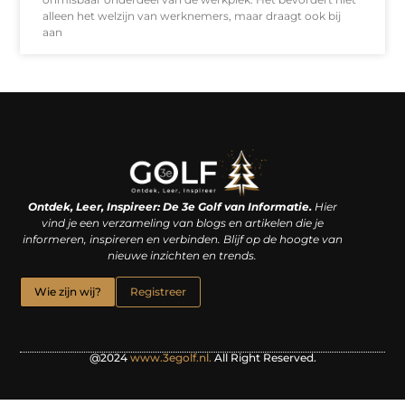
alleen het welzijn van werknemers, maar draagt ook bij
aan
Linkjes kopen: een slimme zet of een dure vergissing?
Kan je geld verdienen met een website? De waarheid achter het digitale verdienmodel
Ontdek, Leer, Inspireer: De 3e Golf van Informatie.
Hier
vind je een verzameling van blogs en artikelen die je
informeren, inspireren en verbinden. Blijf op de hoogte van
nieuwe inzichten en trends.
Wie zijn wij?
Registreer
@2024
www.3egolf.nl.
All Right Reserved.