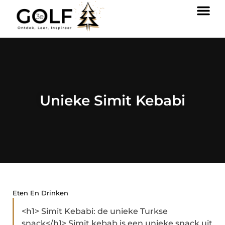
Unieke Simit Kebabi
Eten En Drinken
<h1> Simit Kebabi: de unieke Turkse
snack</h1> Simit kebab is een unieke snack uit