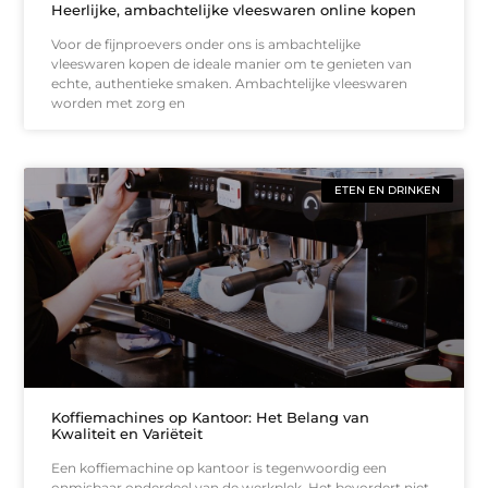
Heerlijke, ambachtelijke vleeswaren online kopen
Voor de fijnproevers onder ons is ambachtelijke
vleeswaren kopen de ideale manier om te genieten van
echte, authentieke smaken. Ambachtelijke vleeswaren
worden met zorg en
ETEN EN DRINKEN
Koffiemachines op Kantoor: Het Belang van
Kwaliteit en Variëteit
Een koffiemachine op kantoor is tegenwoordig een
onmisbaar onderdeel van de werkplek. Het bevordert niet