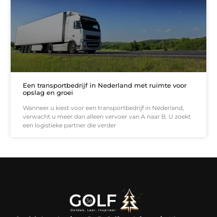
Een transportbedrijf in Nederland met ruimte voor
opslag en groei
Wanneer u kiest voor een transportbedrijf in Nederland,
verwacht u meer dan alleen vervoer van A naar B. U zoekt
een logistieke partner die verder
Linkjes kopen: een slimme zet of een dure vergissing?
Kan je geld verdienen met een website? De waarheid achter het digitale verdienmodel