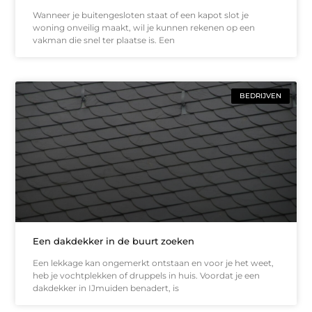
Wanneer je buitengesloten staat of een kapot slot je
woning onveilig maakt, wil je kunnen rekenen op een
vakman die snel ter plaatse is. Een
BEDRIJVEN
Een dakdekker in de buurt zoeken
Een lekkage kan ongemerkt ontstaan en voor je het weet,
heb je vochtplekken of druppels in huis. Voordat je een
dakdekker in IJmuiden benadert, is