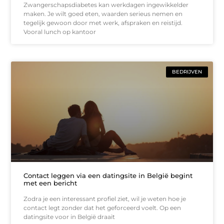
Zwangerschapsdiabetes kan werkdagen ingewikkelder
maken. Je wilt goed eten, waarden serieus nemen en
tegelijk gewoon door met werk, afspraken en reistijd.
Vooral lunch op kantoor
BEDRIJVEN
Contact leggen via een datingsite in België begint
met een bericht
Zodra je een interessant profiel ziet, wil je weten hoe je
contact legt zonder dat het geforceerd voelt. Op een
datingsite voor in België draait