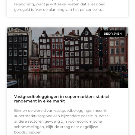
regeldrang, want je wilt zeker weten dat alles goed
geregeld is. Van de planning van het personeel tot
BEDRIJVEN
Vastgoedbeleggingen in supermarkten: stabiel
rendement in elke markt
Binnen de wereld van vastgoedbeleggingen neemt
supermarktvastgoed een bijzondere positie in. Waar
andere sectoren gevoelig zijn voor economische
schommelingen, blijft de vraag naar dagelijkse
boodschappen