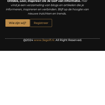
Ontdek, Leer, Inspireer: De 3e Golf van Informatie.
Hier
vind je een verzameling van blogs en artikelen die je
informeren, inspireren en verbinden. Blijf op de hoogte van
nieuwe inzichten en trends.
Wie zijn wij?
Registreer
@2024
www.3egolf.nl.
All Right Reserved.