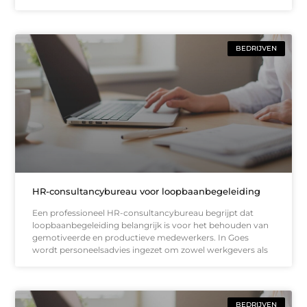
BEDRIJVEN
HR-consultancybureau voor loopbaanbegeleiding
Een professioneel HR-consultancybureau begrijpt dat
loopbaanbegeleiding belangrijk is voor het behouden van
gemotiveerde en productieve medewerkers. In Goes
wordt personeelsadvies ingezet om zowel werkgevers als
BEDRIJVEN