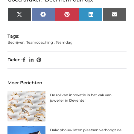
X
Facebook
Pinterest
LinkedIn
Email
(Twitter)
Tags:
Bedrijven
,
Teamcoaching
,
Teamdag
Delen:
Meer Berichten
De rol van innovatie in het vak van
juwelier in Deventer
Dakopbouw laten plaatsen verhoogt de