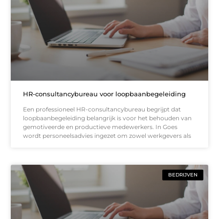
HR-consultancybureau voor loopbaanbegeleiding
Een professioneel HR-consultancybureau begrijpt dat
loopbaanbegeleiding belangrijk is voor het behouden van
gemotiveerde en productieve medewerkers. In Goes
wordt personeelsadvies ingezet om zowel werkgevers als
BEDRIJVEN