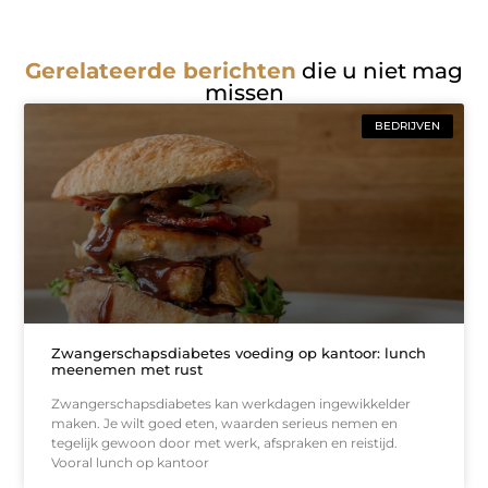
Gerelateerde berichten
die u niet mag
missen
BEDRIJVEN
Zwangerschapsdiabetes voeding op kantoor: lunch
meenemen met rust
Zwangerschapsdiabetes kan werkdagen ingewikkelder
maken. Je wilt goed eten, waarden serieus nemen en
tegelijk gewoon door met werk, afspraken en reistijd.
Vooral lunch op kantoor