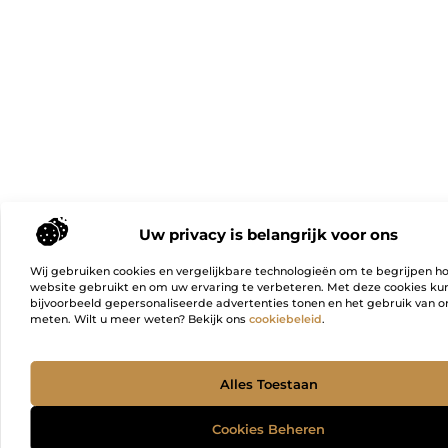
Uw privacy is belangrijk voor ons
Wij gebruiken cookies en vergelijkbare technologieën om te begrijpen h
website gebruikt en om uw ervaring te verbeteren. Met deze cookies k
bijvoorbeeld gepersonaliseerde advertenties tonen en het gebruik van on
meten. Wilt u meer weten? Bekijk ons
cookiebeleid
.
Ga Naa
Alles Toestaan
Cookies Beheren