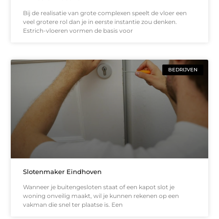
Bij de realisatie van grote complexen speelt de vloer een
veel grotere rol dan je in eerste instantie zou denken.
Estrich-vloeren vormen de basis voor
BEDRIJVEN
Slotenmaker Eindhoven
Wanneer je buitengesloten staat of een kapot slot je
woning onveilig maakt, wil je kunnen rekenen op een
vakman die snel ter plaatse is. Een