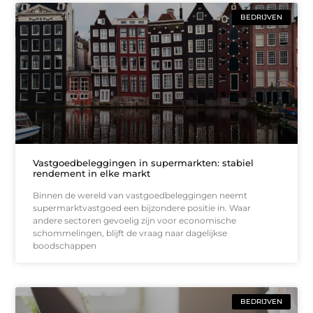
BEDRIJVEN
Vastgoedbeleggingen in supermarkten: stabiel
rendement in elke markt
Binnen de wereld van vastgoedbeleggingen neemt
supermarktvastgoed een bijzondere positie in. Waar
andere sectoren gevoelig zijn voor economische
schommelingen, blijft de vraag naar dagelijkse
boodschappen
BEDRIJVEN