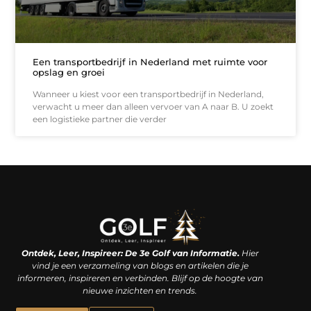
Een transportbedrijf in Nederland met ruimte voor
opslag en groei
Wanneer u kiest voor een transportbedrijf in Nederland,
verwacht u meer dan alleen vervoer van A naar B. U zoekt
een logistieke partner die verder
Linkjes kopen: een slimme zet of een dure vergissing?
Kan je geld verdienen met een website? De waarheid achter het digitale verdienmodel
Ontdek, Leer, Inspireer: De 3e Golf van Informatie.
Hier
vind je een verzameling van blogs en artikelen die je
informeren, inspireren en verbinden. Blijf op de hoogte van
nieuwe inzichten en trends.