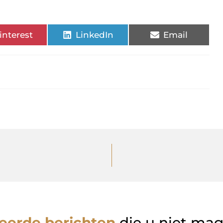
interest
LinkedIn
Email
eerde berichten
die u niet ma