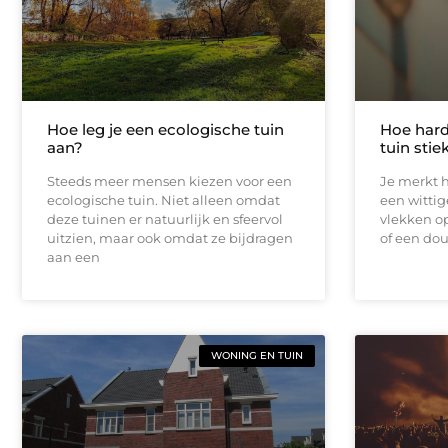
Hoe leg je een ecologische tuin
Hoe hard
aan?
tuin sti
Steeds meer mensen kiezen voor een
Je merkt h
ecologische tuin. Niet alleen omdat
een wittig
deze tuinen er natuurlijk en sfeervol
vlekken op
uitzien, maar ook omdat ze bijdragen
of een do
aan een
WONING EN TUIN