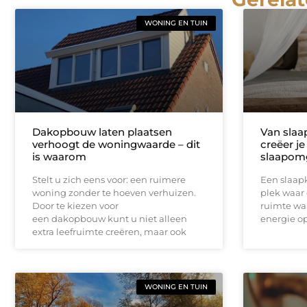
WONING EN TUIN
Dakopbouw laten plaatsen
Van slaa
verhoogt de woningwaarde – dit
creëer je
is waarom
slaapom
Stelt u zich eens voor: een ruimere
Een slaap
woning zonder te hoeven verhuizen.
plek waar 
Door te kiezen voor
ruimte waa
een dakopbouw kunt u niet alleen
energie o
extra leefruimte creëren, maar ook
WONING EN TUIN