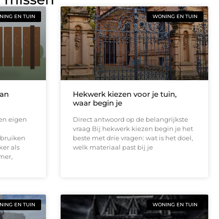
ING EN TUIN
WONING EN TUIN
van
Hekwerk kiezen voor je tuin,
waar begin je
een eigen
Direct antwoord op de belangrijkste
vraag Bij hekwerk kiezen begin je het
ebruiken
beste met drie vragen: wat is het doel,
er als
welk materiaal past bij je
mer,
ING EN TUIN
WONING EN TUIN