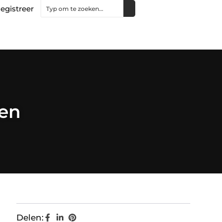
egistreer
gen
Delen: