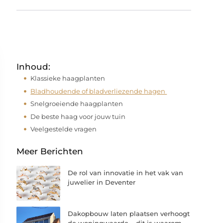
Inhoud:
Klassieke haagplanten
Bladhoudende of bladverliezende hagen
Snelgroeiende haagplanten
De beste haag voor jouw tuin
Veelgestelde vragen
Meer Berichten
De rol van innovatie in het vak van
juwelier in Deventer
Dakopbouw laten plaatsen verhoogt
de woningwaarde – dit is waarom