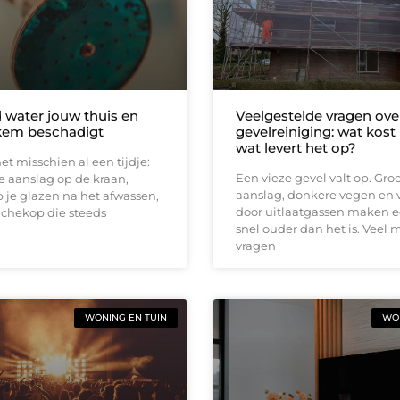
 water jouw thuis en
Veelgestelde vragen ove
ekem beschadigt
gevelreiniging: wat kost
wat levert het op?
et misschien al een tijdje:
Een vieze gevel valt op. Gro
e aanslag op de kraan,
aanslag, donkere vegen en 
 je glazen na het afwassen,
door uitlaatgassen maken e
uchekop die steeds
snel ouder dan het is. Veel
vragen
WONING EN TUIN
WON