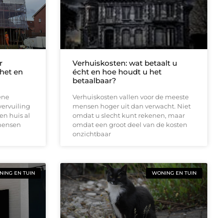
r
Verhuiskosten: wat betaalt u
 het en
écht en hoe houdt u het
betaalbaar?
ene
Verhuiskosten vallen voor de meeste
vervuiling
mensen hoger uit dan verwacht. Niet
en huis al
omdat u slecht kunt rekenen, maar
 mensen
omdat een groot deel van de kosten
onzichtbaar
ING EN TUIN
WONING EN TUIN