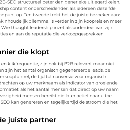
B2B-SEO structureel beter dan generieke uitlegartikelen.
rship content onderscheidender: als iedereen dezelfde
andpunt op. Ten tweede trekt het de juiste bezoeker aan:
akinhoudelijk dilemma, is verder in zijn koopreis en meer
. Wie thought leadership inzet als onderdeel van zijn
ities en aan de reputatie die verkoopgesprekken
ier die klopt
 en klikfrequentie, zijn ook bij B2B relevant maar niet
en zijn het aantal organisch gegenereerde leads, de
rkoopfunnel, de tijd tot conversie voor organisch
pdrachten op uw merknaam als indicator van groeiende
formatief: als het aantal mensen dat direct op uw naam
wezigheid mensen bereikt die later actief naar u toe
SEO kan genereren en tegelijkertijd de stroom die het
 juiste partner