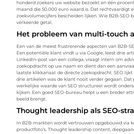
honderd zoekers uw website bezoekt en één procent 
maand die 50.000 euro waard is. Dat rechtvaardigt e
zoekvolumecijfers bescheiden lijken. Wie B2B-SEO beo
verkeerde getal.
Het probleem van multi-touch at
Een van de meest frustrerende aspecten van B2B-SEO i
Een potentiële klant vindt u via Google, leest drie a
LinkedIn-post van een collega, vraagt intern om adv
zoekopdracht op uw naam en dient dan een aanvraag i
laatste klikkanaal: de directe zoekopdracht. SEO lijk
drie artikelen was de klant nooit verder gegaan. Da
werkelijke waarde van SEO structureel wordt onderscha
kijken. Een goed SEO-bureau helpt u een breder attri
beeld brengt.
Thought leadership als SEO-str
In B2B-markten wordt vertrouwen opgebouwd via ken
productfoto’s. Thought leadership content, diepgaa