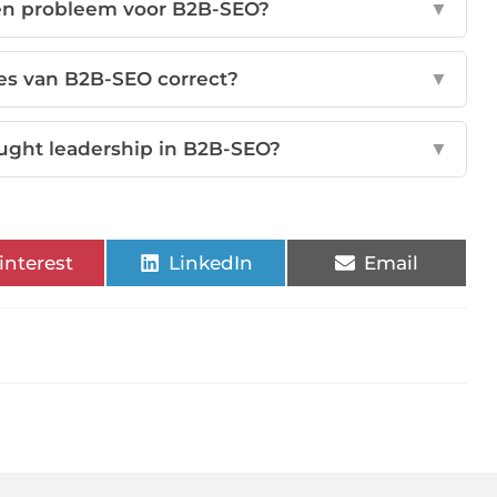
een probleem voor B2B-SEO?
▼
es van B2B-SEO correct?
▼
ought leadership in B2B-SEO?
▼
interest
LinkedIn
Email