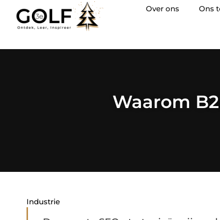
Over ons
Ons 
Waarom B2B-
Industrie