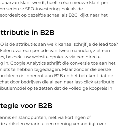
daarvan klant wordt, heeft u één nieuwe klant per
en serieuze SEO-investering, ook als de
ordeelt op dezelfde schaal als B2C, kijkt naar het
tributie in B2B
s de attributie: aan welk kanaal schrijf je de lead toe?
rtikelen over een periode van twee maanden, ziet een
ies, bezoekt uw website opnieuw via een directe
n. Google Analytics schrijft die conversie toe aan het
t niets te hebben bijgedragen. Maar zonder die eerste
t probleem is inherent aan B2B en het betekent dat de
t door bedrijven die alleen naar last-click attributie
butiemodel op te zetten dat de volledige koopreis in
ategie voor B2B
nis en standpunten, niet via kortingen of
nde artikelen waarin u een mening verkondigt over