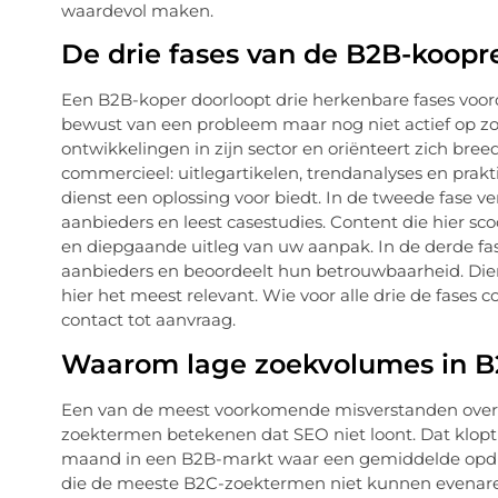
waardevol maken.
De drie fases van de B2B-koopre
Een B2B-koper doorloopt drie herkenbare fases voordat 
bewust van een probleem maar nog niet actief op zoek
ontwikkelingen in zijn sector en oriënteert zich breed.
commercieel: uitlegartikelen, trendanalyses en prak
dienst een oplossing voor biedt. In de tweede fase verg
aanbieders en leest casestudies. Content die hier scoo
en diepgaande uitleg van uw aanpak. In de derde fase 
aanbieders en beoordeelt hun betrouwbaarheid. Dien
hier het meest relevant. Wie voor alle drie de fases c
contact tot aanvraag.
Waarom lage zoekvolumes in B
Een van de meest voorkomende misverstanden over 
zoektermen betekenen dat SEO niet loont. Dat klop
maand in een B2B-markt waar een gemiddelde opdrac
die de meeste B2C-zoektermen niet kunnen evenaren.