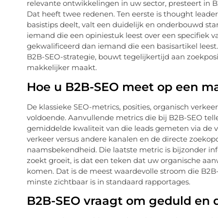
relevante ontwikkelingen in uw sector, presteert in 
Dat heeft twee redenen. Ten eerste is thought leade
basistips deelt, valt een duidelijk en onderbouwd st
iemand die een opiniestuk leest over een specifiek v
gekwalificeerd dan iemand die een basisartikel leest
B2B-SEO-strategie, bouwt tegelijkertijd aan zoekpos
makkelijker maakt.
Hoe u B2B-SEO meet op een man
De klassieke SEO-metrics, posities, organisch verkeer
voldoende. Aanvullende metrics die bij B2B-SEO tell
gemiddelde kwaliteit van die leads gemeten via de ve
verkeer versus andere kanalen en de directe zoeko
naamsbekendheid. Die laatste metric is bijzonder in
zoekt groeit, is dat een teken dat uw organische aan
komen. Dat is de meest waardevolle stroom die B2B-
minste zichtbaar is in standaard rapportages.
B2B-SEO vraagt om geduld en de