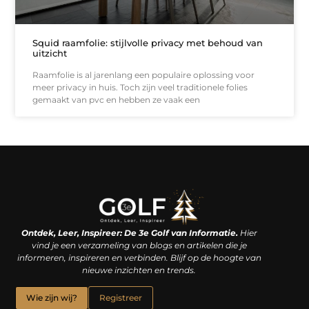
Squid raamfolie: stijlvolle privacy met behoud van
uitzicht
Raamfolie is al jarenlang een populaire oplossing voor
meer privacy in huis. Toch zijn veel traditionele folies
gemaakt van pvc en hebben ze vaak een
Linkjes kopen: een slimme zet of een dure vergissing?
Kan je geld verdienen met een website? De waarheid achter het digitale verdienmodel
Ontdek, Leer, Inspireer: De 3e Golf van Informatie.
Hier
vind je een verzameling van blogs en artikelen die je
informeren, inspireren en verbinden. Blijf op de hoogte van
nieuwe inzichten en trends.
Wie zijn wij?
Registreer