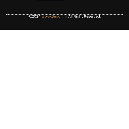
@2024
www.3egolf.nl.
All Right Reserved.