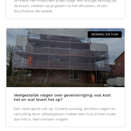
Je merkt het misschien al een tijdje: een wittige aanslag op
de kraan, vlekken op je glazen na het afwassen, of een
douchekop die steeds
WONING EN TUIN
Veelgestelde vragen over gevelreiniging: wat kost
het en wat levert het op?
Een vieze gevel valt op. Groene aanslag, donkere vegen en
vervuiling door uitlaatgassen maken een huis al snel ouder
dan het is. Veel mensen vragen